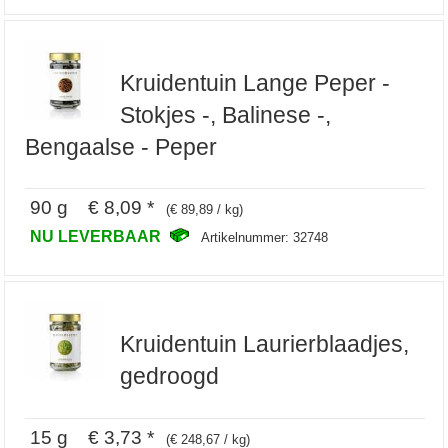
Kruidentuin Lange Peper -
Stokjes -, Balinese -,
Bengaalse - Peper
90 g € 8,09 *
(€ 89,89 / kg)
NU LEVERBAAR
Artikelnummer: 32748
Kruidentuin Laurierblaadjes,
gedroogd
15 g € 3,73 *
(€ 248,67 / kg)