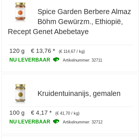
Spice Garden Berbere Almaz
Böhm Gewürzm., Ethiopië,
Recept Genet Abebetaye
120 g € 13,76 *
(€ 114,67 / kg)
NU LEVERBAAR
Artikelnummer: 32711
Kruidentuinanijs, gemalen
100 g € 4,17 *
(€ 41,70 / kg)
NU LEVERBAAR
Artikelnummer: 32712