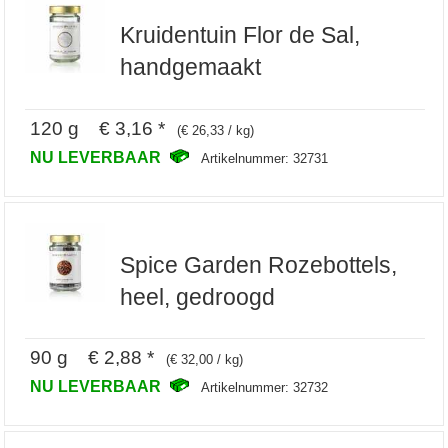
Kruidentuin Flor de Sal,
handgemaakt
120 g € 3,16 *
(€ 26,33 / kg)
NU LEVERBAAR
Artikelnummer: 32731
Spice Garden Rozebottels,
heel, gedroogd
90 g € 2,88 *
(€ 32,00 / kg)
NU LEVERBAAR
Artikelnummer: 32732