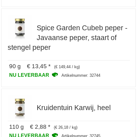
Spice Garden Cubeb peper -
Javaanse peper, staart of
stengel peper
90 g € 13,45 *
(€ 149,44 / kg)
NU LEVERBAAR
Artikelnummer: 32744
Kruidentuin Karwij, heel
110 g € 2,88 *
(€ 26,18 / kg)
NU LEVERBAAR
Artikelnummer: 32745