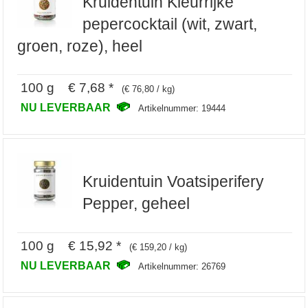
Kruidentuin Kleurrijke
pepercocktail (wit, zwart,
groen, roze), heel
100 g € 7,68 *
(€ 76,80 / kg)
NU LEVERBAAR
Artikelnummer: 19444
Kruidentuin Voatsiperifery
Pepper, geheel
100 g € 15,92 *
(€ 159,20 / kg)
NU LEVERBAAR
Artikelnummer: 26769