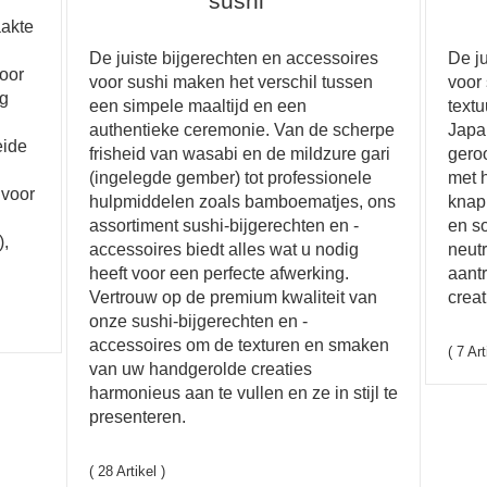
sushi
aakte
De juiste bijgerechten en accessoires
De j
oor
voor sushi maken het verschil tussen
voor 
ig
een simpele maaltijd en een
text
authentieke ceremonie. Van de scherpe
Japa
eide
frisheid van wasabi en de mildzure gari
gero
(ingelegde gember) tot professionele
met 
 voor
hulpmiddelen zoals bamboematjes, ons
knapp
assortiment sushi-bijgerechten en -
en s
),
accessoires biedt alles wat u nodig
neut
heeft voor een perfecte afwerking.
aantr
Vertrouw op de premium kwaliteit van
creat
onze sushi-bijgerechten en -
accessoires om de texturen en smaken
( 7 Art
van uw handgerolde creaties
harmonieus aan te vullen en ze in stijl te
presenteren.
( 28 Artikel )