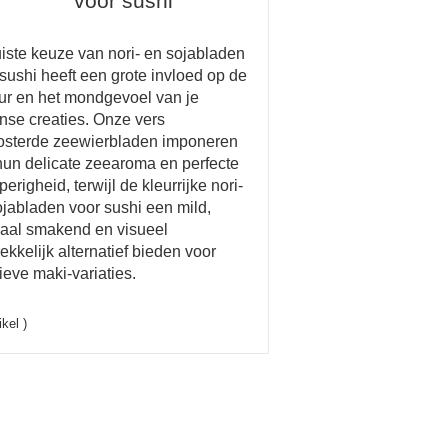
voor sushi
uiste keuze van nori- en sojabladen
sushi heeft een grote invloed op de
uur en het mondgevoel van je
nse creaties. Onze vers
osterde zeewierbladen imponeren
hun delicate zeearoma en perfecte
erigheid, terwijl de kleurrijke nori-
ojabladen voor sushi een mild,
raal smakend en visueel
ekkelijk alternatief bieden voor
ieve maki-variaties.
ikel )