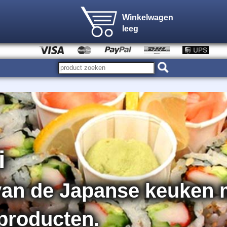
Winkelwagen
leeg
i
van de Japanse keuken m
producten.