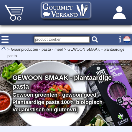
>
Graanproducten - pasta - meel
>
GEWOON SMAAK - plantaardige
pasta
auteursrecht foto: justtaste.de
GEWOON SMAAK - plantaardige
pasta
Gewoon groenten - gewoon goed
Plantaardige pasta 100% biologisch
Veganistisch en glutenvrij