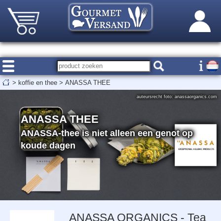
>
koffie en thee
>
ANASSA THEE
auteursrecht foto: anassaorganics.com
ANASSA THEE
ANASSA-thee is niet alleen een genot op
koude dagen
ANASSA ORGANICS - Tea