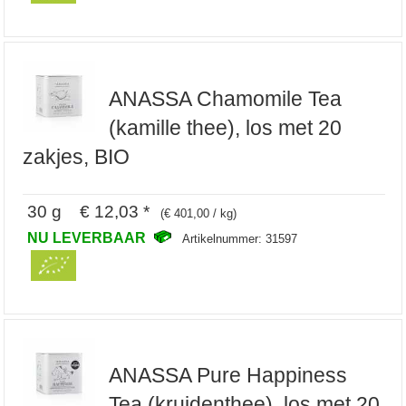
ANASSA Chamomile Tea
(kamille thee), los met 20
zakjes, BIO
30 g € 12,03 *
(€ 401,00 / kg)
NU LEVERBAAR
Artikelnummer: 31597
ANASSA Pure Happiness
Tea (kruidenthee), los met 20