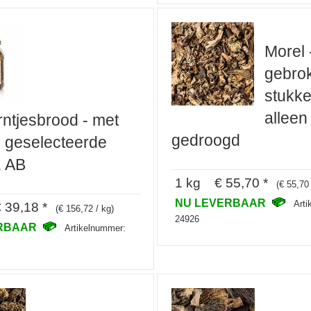
Morel 
gebro
stukke
alleen
ntjesbrood - met
gedroogd
 geselecteerde
, AB
1 kg € 55,70 *
(€ 55,70 
NU LEVERBAAR
Art
39,18 *
(€ 156,72 / kg)
24926
ERBAAR
Artikelnummer: