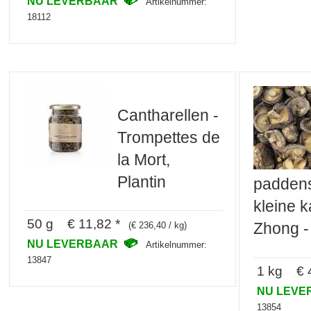
NU LEVERBAAR
Artikelnummer:
18112
Cantharellen -
Trompettes de
la Mort,
Plantin
paddens
kleine k
50 g € 11,82 *
Zhong -
(€ 236,40 / kg)
NU LEVERBAAR
Artikelnummer:
13847
1 kg € 4
NU LEV
13854