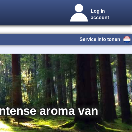
Log In
account
Service Info tonen
 intense aroma van