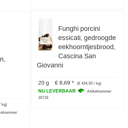
Funghi porcini
essicati, gedroogde
eekhoorntjesbrood,
,
Cascina San
n,
Giovanni
20 g € 8,69 *
(€ 434,50 / kg)
NU LEVERBAAR
Artikelnummer:
20718
/ kg)
ikelnummer: