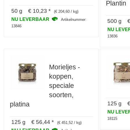
Plantin
50 g € 10,23 *
(€ 204,60 / kg)
NU LEVERBAAR
Artikelnummer:
500 g € 
13846
NU LEV
13836
Morieljes -
koppen,
speciale
soorten,
125 g € 
platina
NU LEV
18115
125 g € 56,44 *
(€ 451,52 / kg)