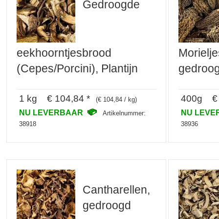
Gedroogde
eekhoorntjesbrood
Morielj
(Cepes/Porcini), Plantijn
gedroo
1 kg € 104,84 *
400g € 
(€ 104,84 / kg)
NU LEVERBAAR
NU LEV
Artikelnummer:
38918
38936
Cantharellen,
gedroogd