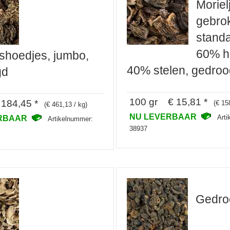
Moriel
gebro
standa
60% h
eshoedjes, jumbo,
40% stelen, gedro
gd
100 gr € 15,81 *
184,45 *
(€ 15
(€ 461,13 / kg)
NU LEVERBAAR
Art
ERBAAR
Artikelnummer:
38937
Gedro