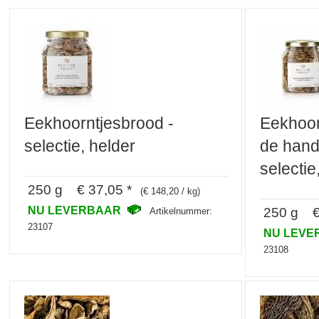
Eekhoorntjesbrood -
Eekhoor
selectie, helder
de hand
selectie
250 g € 37,05 *
(€ 148,20 / kg)
NU LEVERBAAR
250 g € 
Artikelnummer:
23107
NU LEV
23108