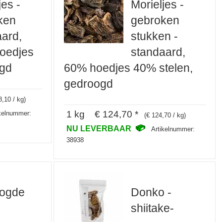
jes -
Morieljes -
ken
gebroken
ard,
stukken -
oedjes
standaard,
ogd
60% hoedjes 40% stelen,
gedroogd
8,10 / kg)
1 kg € 124,70 *
ikelnummer:
(€ 124,70 / kg)
NU LEVERBAAR
Artikelnummer:
38938
ogde
Donko -
shiitake-