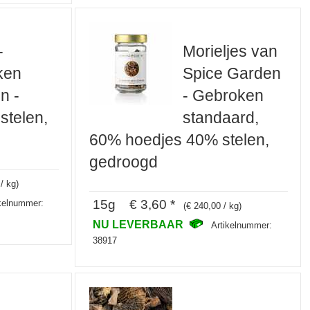
-
Morieljes van
ken
Spice Garden
n -
- Gebroken
 stelen,
standaard,
60% hoedjes 40% stelen,
gedroogd
/ kg)
15g € 3,60 *
ikelnummer:
(€ 240,00 / kg)
NU LEVERBAAR
Artikelnummer:
38917