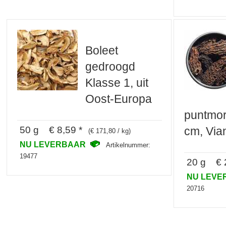
Boleet
gedroogd
Klasse 1, uit
Oost-Europa
puntmori
50 g € 8,59 *
cm, Via
(€ 171,80 / kg)
NU LEVERBAAR
Artikelnummer:
19477
20 g € 2
NU LEV
20716