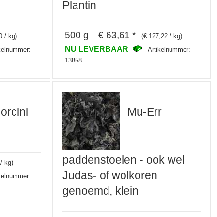
Plantin
500 g € 63,61 *
0 / kg)
(€ 127,22 / kg)
NU LEVERBAAR
ikelnummer:
Artikelnummer:
13858
orcini
Mu-Err
paddenstoelen - ook wel
/ kg)
Judas- of wolkoren
ikelnummer:
genoemd, klein