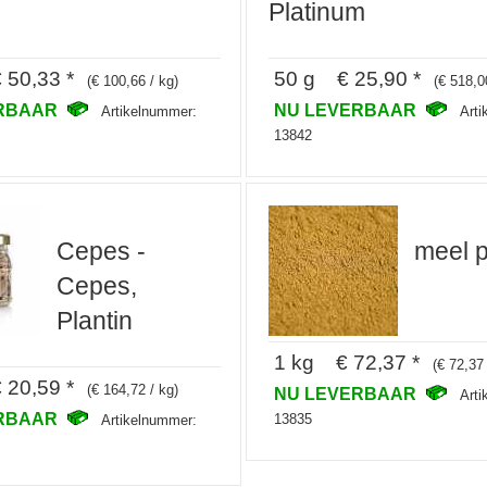
Platinum
50,33 *
50 g € 25,90 *
(€ 100,66 / kg)
(€ 518,0
ERBAAR
NU LEVERBAAR
Artikelnummer:
Art
13842
Cepes -
meel p
Cepes,
Plantin
1 kg € 72,37 *
(€ 72,37 
20,59 *
(€ 164,72 / kg)
NU LEVERBAAR
Art
ERBAAR
13835
Artikelnummer: