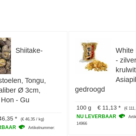
Shiitake-
White
- zilve
krulwit
Asiapil
toelen, Tongu,
gedroogd
aliber Ø 3cm,
 Hon - Gu
100 g € 11,13 *
(€ 111,
NU LEVERBAAR
Art
6,35 *
(€ 46,35 / kg)
14966
ERBAAR
Artikelnummer: