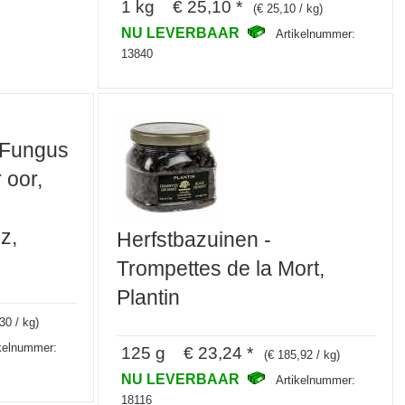
1 kg € 25,10 *
(€ 25,10 / kg)
NU LEVERBAAR
Artikelnummer:
13840
 Fungus
r oor,
z,
Herfstbazuinen -
Trompettes de la Mort,
Plantin
30 / kg)
ikelnummer:
125 g € 23,24 *
(€ 185,92 / kg)
NU LEVERBAAR
Artikelnummer:
18116