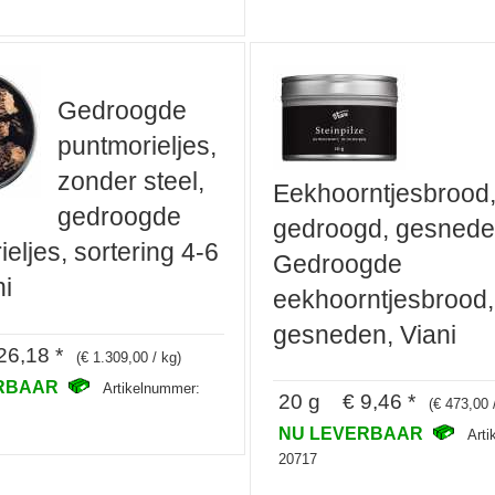
Gedroogde
puntmorieljes,
zonder steel,
Eekhoorntjesbrood
gedroogde
gedroogd, gesnede
eljes, sortering 4-6
Gedroogde
ni
eekhoorntjesbrood,
gesneden, Viani
6,18 *
(€ 1.309,00 / kg)
ERBAAR
Artikelnummer:
20 g € 9,46 *
(€ 473,00 
NU LEVERBAAR
Art
20717