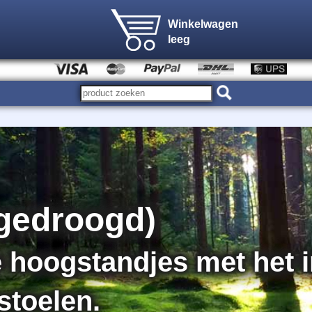
Winkelwagen
leeg
gedroogd)
re hoogstandjes met het
toelen.