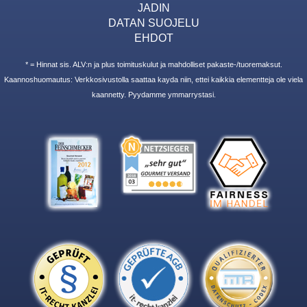
JADIN
DATAN SUOJELU
EHDOT
* = Hinnat sis. ALV:n ja plus toimituskulut ja mahdolliset pakaste-/tuoremaksut.
Kaannoshuomautus: Verkkosivustolla saattaa kayda niin, ettei kaikkia elementteja ole viela
kaannetty. Pyydamme ymmarrystasi.