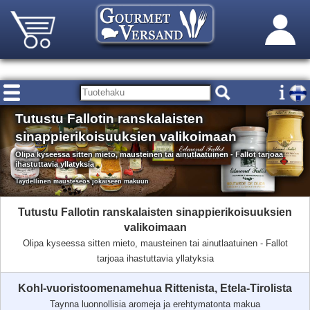
Tutustu Fallotin ranskalaisten
sinappierikoisuuksien valikoimaan
Olipa kyseessa sitten mieto, mausteinen tai ainutlaatuinen - Fallot tarjoaa
ihastuttavia yllatyksia
Taydellinen mausteseos jokaiseen makuun
Tutustu Fallotin ranskalaisten sinappierikoisuuksien
valikoimaan
Olipa kyseessa sitten mieto, mausteinen tai ainutlaatuinen - Fallot
tarjoaa ihastuttavia yllatyksia
Kohl-vuoristoomenamehua Rittenista, Etela-Tirolista
Taynna luonnollisia aromeja ja erehtymatonta makua