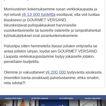
Monivuotinen kokemuksemme ruoan verkkokaupasta ja
yli 13 000 tuotetta
nyt reilusti
osoittavat, etta voit luottaa
tilaukseesi ja GOURMET VERSAND.
Iskunkestavat pullopakkaukset harvinaisille
vuosikertaviineille tai tuoreille ostereille ja lampotilaherkat
kylmakuljetukset ovat asiantuntemuksemme.
Halusitpa sitten hemmotella itseasi jollakin erityisella tai
antaa jollekin lahjan, loydat sen GOURMET VERSAND.
Laajasta verkkokaupastamme loytyy jokaiselle jotakin,
pienellakin budjetilla.
yli 200 000
Olemme jo vakuuttaneet
tyytyvaista asiakasta
(monetkin kanta-asiakkaat) palvelustamme, ehka sinakin,
mita odotat?!
vuodesta 2005 lahtien
yli 200 000 asiakasta
yli 13 000 tuotetta
toimitus nopeammin