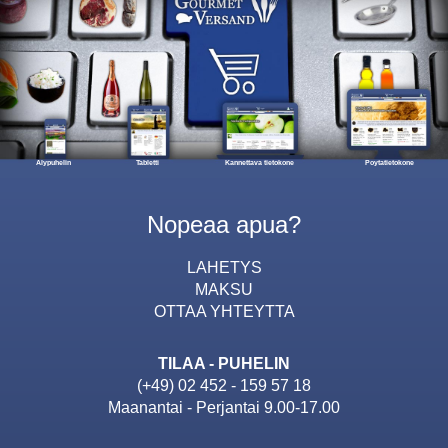
Alypuhelin
Tabletti
Kannettava tietokone
Poytatietokone
Nopeaa apua?
LAHETYS
MAKSU
OTTAA YHTEYTTA
TILAA - PUHELIN
(+49) 02 452 - 159 57 18
Maanantai - Perjantai 9.00-17.00