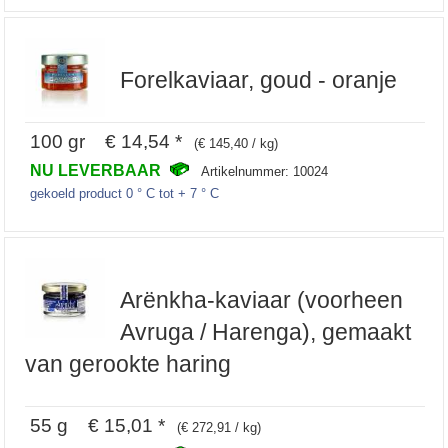
Forelkaviaar, goud - oranje
100 gr € 14,54 *
(€ 145,40 / kg)
NU LEVERBAAR
Artikelnummer: 10024
gekoeld product 0 ° C tot + 7 ° C
Arënkha-kaviaar (voorheen
Avruga / Harenga), gemaakt
van gerookte haring
55 g € 15,01 *
(€ 272,91 / kg)