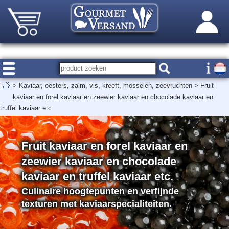
>
Kaviaar, oesters, zalm, vis, kreeft, mosselen, zeevruchten
>
Fruit
kaviaar en forel kaviaar en zeewier kaviaar en chocolade kaviaar en
truffel kaviaar etc.
Fruit kaviaar en forel kaviaar en
zeewier kaviaar en chocolade
kaviaar en truffel kaviaar etc.
Culinaire hoogtepunten en verfijnde
texturen met kaviaarspecialiteiten.