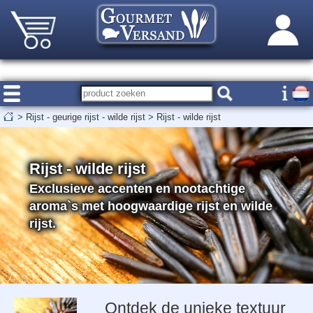
>
Rijst - geurige rijst - wilde rijst
>
Rijst - wilde rijst
Rijst - wilde rijst
Exclusieve accenten en nootachtige
aroma`s met hoogwaardige rijst en wilde
rijst.
Ontdek de unieke textuur