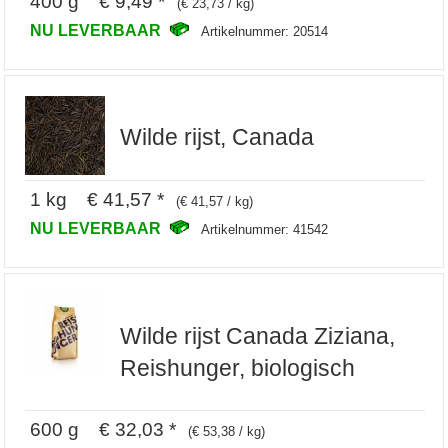
400 g € 9,49 *
(€ 23,73 / kg)
NU LEVERBAAR
Artikelnummer: 20514
Wilde rijst, Canada
1 kg € 41,57 *
(€ 41,57 / kg)
NU LEVERBAAR
Artikelnummer: 41542
Wilde rijst Canada Ziziana,
Reishunger, biologisch
600 g € 32,03 *
(€ 53,38 / kg)