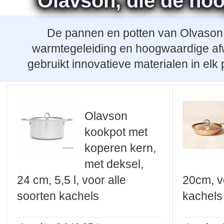
Olavson, die de ho
De pannen en potten van Olvason, g
warmtegeleiding en hoogwaardige afw
gebruikt innovatieve materialen in elk
Olavson
kookpot met
koperen kern,
met deksel,
24 cm, 5,5 l, voor alle
20cm, v
soorten kachels
kachels