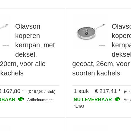
Olavson
Olavs
koperen
koper
kernpan, met
kernp
deksel,
deksel
20cm, voor alle
gecoat, 26cm, voor 
 kachels
soorten kachels
 167,80 *
1 stuk € 217,41 *
(€ 167,80 / stuk)
(€ 2
ERBAAR
NU LEVERBAAR
Artikelnummer:
Art
41493