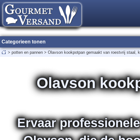
Categorieen tonen
>
potten en pannen
>
Olavson kookpotpan gemaakt van roestvrij staal, ko
Olavson kookp
Ervaar professionel