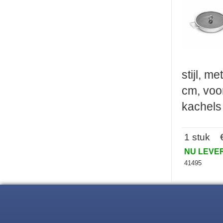
stijl, m
cm, voor
kachels
1 stuk €
NU LEV
41495