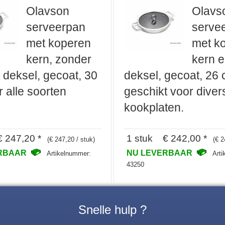
Olavson
Olavs
serveerpan
serve
met koperen
met k
kern, zonder
kern 
et deksel, gecoat, 30
deksel, gecoat, 26 
 alle soorten
geschikt voor diver
kookplaten.
 247,20 *
1 stuk € 242,00 *
(€ 247,20 / stuk)
(€ 2
ERBAAR
NU LEVERBAAR
Artikelnummer:
Art
43250
Snelle hulp ?