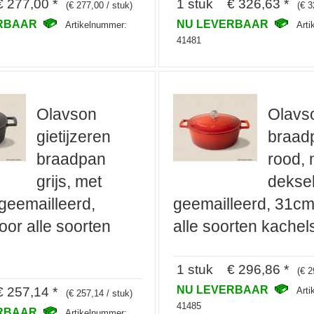
 277,00 *
1 stuk € 326,63 *
(€ 277,00 / stuk)
(€ 3
ERBAAR
NU LEVERBAAR
Artikelnummer:
Art
41481
Olavson
Olavs
gietijzeren
braad
braadpan
rood, 
grijs, met
deksel
 geemailleerd,
geemailleerd, 31cm
oor alle soorten
alle soorten kachel
1 stuk € 296,86 *
(€ 2
NU LEVERBAAR
 257,14 *
Art
(€ 257,14 / stuk)
41485
ERBAAR
Artikelnummer: