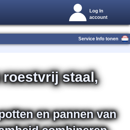
Log In
account
Service Info tonen
oestvrij staal,
 potten en pannen van