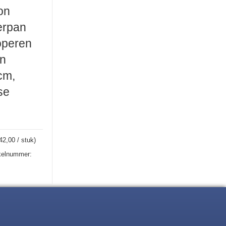
on
erpan
operen
en
cm,
se
42,00 / stuk)
ikelnummer: