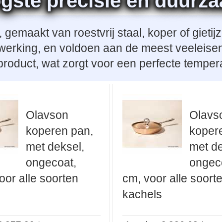
ogste precisie en duurz
emaakt van roestvrij staal, koper of gieti
erking, en voldoen aan de meest veeleisen
 product, wat zorgt voor een perfecte temper
Olavson
Olavs
koperen pan,
koper
met deksel,
met de
ongecoat,
ongec
oor alle soorten
cm, voor alle soort
kachels