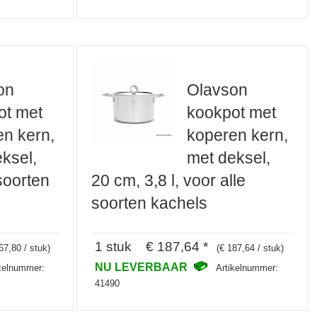
on
Olavson
ot met
kookpot met
n kern,
koperen kern,
ksel,
met deksel,
soorten
20 cm, 3,8 l, voor alle
soorten kachels
1 stuk € 187,64 *
67,80 / stuk)
(€ 187,64 / stuk)
NU LEVERBAAR
ikelnummer:
Artikelnummer:
41490