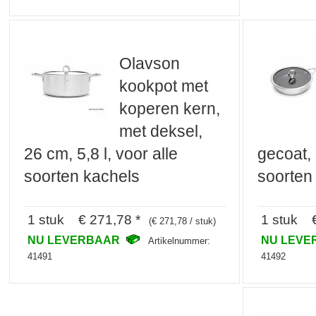
Olavson
kookpot met
koperen kern,
met deksel,
26 cm, 5,8 l, voor alle
gecoat, 
soorten kachels
soorten
1 stuk € 271,78 *
1 stuk €
(€ 271,78 / stuk)
NU LEVERBAAR
NU LEV
Artikelnummer:
41491
41492