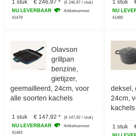
1 stuk € 246,97 *
1 stuk €
(€ 246,97 / stuk)
NU LEVERBAAR
NU LEV
Artikelnummer:
41479
41480
Olavson
grillpan
benzine,
gietijzer,
geemailleerd, 24cm, voor
deksel,
alle soorten kachels
24cm, v
kachels
1 stuk € 147,92 *
(€ 147,92 / stuk)
NU LEVERBAAR
1 stuk €
Artikelnummer:
41483
NU LEV