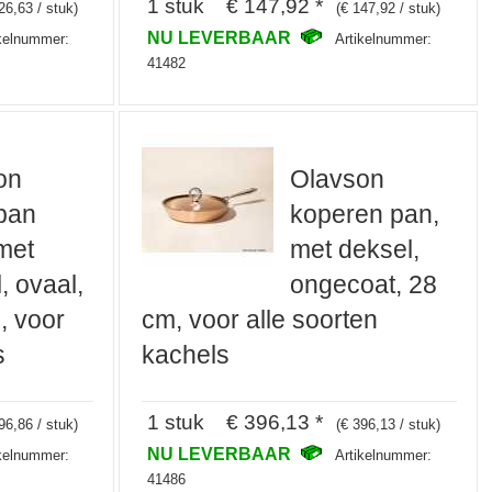
1 stuk € 147,92 *
26,63 / stuk)
(€ 147,92 / stuk)
NU LEVERBAAR
ikelnummer:
Artikelnummer:
41482
on
Olavson
pan
koperen pan,
met
met deksel,
, ovaal,
ongecoat, 28
, voor
cm, voor alle soorten
s
kachels
1 stuk € 396,13 *
96,86 / stuk)
(€ 396,13 / stuk)
NU LEVERBAAR
ikelnummer:
Artikelnummer:
41486