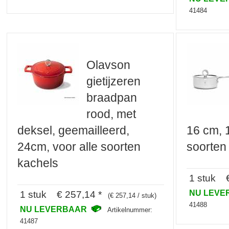
41484
Olavson
gietijzeren
braadpan
rood, met
deksel, geemailleerd,
16 cm, 1
24cm, voor alle soorten
soorten
kachels
1 stuk €
NU LEV
1 stuk € 257,14 *
(€ 257,14 / stuk)
41488
NU LEVERBAAR
Artikelnummer:
41487