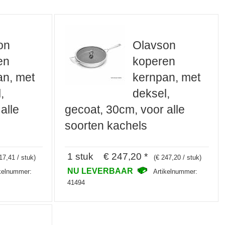
on
Olavson
en
koperen
an, met
kernpan, met
,
deksel,
alle
gecoat, 30cm, voor alle
soorten kachels
1 stuk € 247,20 *
17,41 / stuk)
(€ 247,20 / stuk)
NU LEVERBAAR
ikelnummer:
Artikelnummer:
41494