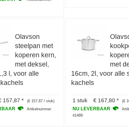
Olavson
Olavs
steelpan met
kookp
koperen kern,
kopere
met deksel,
met de
,3 l, voor alle
16cm, 2l, voor alle 
 kachels
kachels
 157,87 *
1 stuk € 167,80 *
(€ 157,87 / stuk)
(€ 1
ERBAAR
NU LEVERBAAR
Artikelnummer:
Art
41489