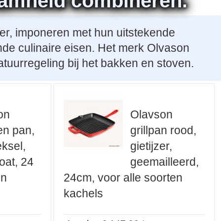
aamheid combineren.
jzer, imponeren met hun uitstekende
de culinaire eisen. Het merk Olvason
atuurregeling bij het bakken en stoven.
on
Olavson
en pan,
grillpan rood,
ksel,
gietijzer,
oat, 24
geemailleerd,
en
24cm, voor alle soorten
kachels