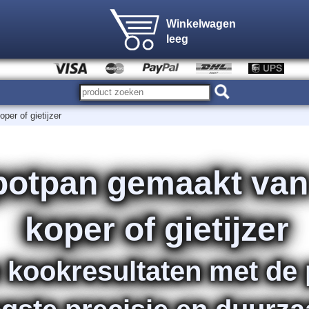
Winkelwagen
leeg
per of gietijzer
otpan gemaakt van r
koper of gietijzer
e kookresultaten met de