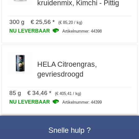
kruidenmix, Kimchi - Pittig
300 g € 25,56 *
(€ 85,20 / kg)
NU LEVERBAAR
Artikelnummer: 44398
HELA Citroengras,
gevriesdroogd
85 g € 34,46 *
(€ 405,41 / kg)
NU LEVERBAAR
Artikelnummer: 44399
Snelle hulp ?