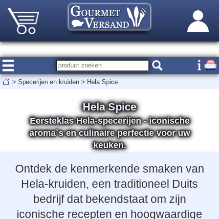
>
Specerijen en kruiden
>
Hela Spice
Hela Spice
Eersteklas Hela-specerijen - iconische
aroma`s en culinaire perfectie voor uw
keuken.
Ontdek de kenmerkende smaken van
Hela-kruiden, een traditioneel Duits
bedrijf dat bekendstaat om zijn
iconische recepten en hoogwaardige