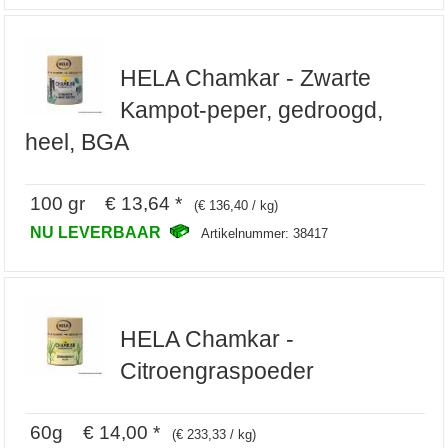
HELA Chamkar - Zwarte
Kampot-peper, gedroogd,
heel, BGA
100 gr € 13,64 *
(€ 136,40 / kg)
NU LEVERBAAR
Artikelnummer: 38417
HELA Chamkar -
Citroengraspoeder
60g € 14,00 *
(€ 233,33 / kg)