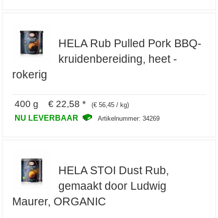
HELA Rub Pulled Pork BBQ-
kruidenbereiding, heet -
rokerig
400 g € 22,58 *
(€ 56,45 / kg)
NU LEVERBAAR
Artikelnummer: 34269
HELA STOI Dust Rub,
gemaakt door Ludwig
Maurer, ORGANIC