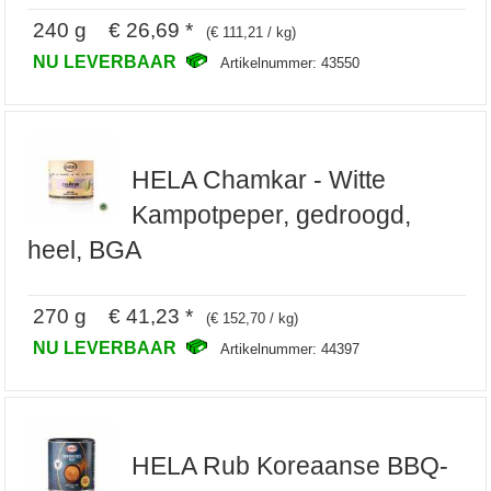
240 g € 26,69 *
(€ 111,21 / kg)
NU LEVERBAAR
Artikelnummer: 43550
HELA Chamkar - Witte
Kampotpeper, gedroogd,
heel, BGA
270 g € 41,23 *
(€ 152,70 / kg)
NU LEVERBAAR
Artikelnummer: 44397
HELA Rub Koreaanse BBQ-