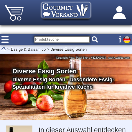
>
Essige & Balsamico
>
Diverse Essig Sorten
Copyright Foto: Pixel-Shot / #322005663 - stock.adobe.com
Diverse Essig Sorten
Diverse Essig Sorten - besondere Essig-
Spezialitäten für kreative Küche
In dieser Auswahl entdecken