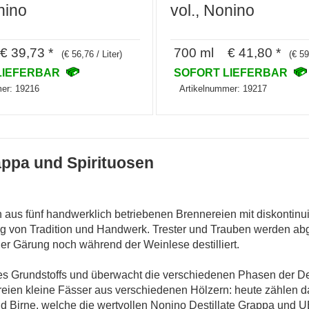
nino
vol., Nonino
 39,73 *
700 ml € 41,80 *
(€ 56,76 / Liter)
(€ 59
LIEFERBAR
SOFORT LIEFERBAR
er: 19216
Artikelnummer: 19217
appa und Spirituosen
n aus fünf handwerklich betriebenen Brennereien mit diskontin
ng von Tradition und Handwerk. Trester und Trauben werden abge
er Gärung noch während der Weinlese destilliert.
s Grundstoffs und überwacht die verschiedenen Phasen der Dest
reien kleine Fässer aus verschiedenen Hölzern: heute zählen 
d Birne, welche die wertvollen Nonino Destillate Grappa und U