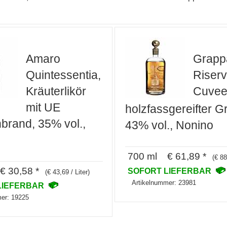
Amaro
Grapp
Quintessentia,
Riserv
Kräuterlikör
Cuvee
mit UE
holzfassgereifter G
brand, 35% vol.,
43% vol., Nonino
700 ml € 61,89 *
(€ 88
 30,58 *
SOFORT LIEFERBAR
(€ 43,69 / Liter)
Artikelnummer: 23981
LIEFERBAR
er: 19225