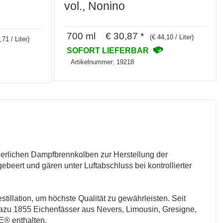
vol., Nonino
700 ml € 30,87 *
(€ 44,10 / Liter)
,71 / Liter)
SOFORT LIEFERBAR
Artikelnummer: 19218
uierlichen Dampfbrennkolben zur Herstellung der
beert und gären unter Luftabschluss bei kontrollierter
illation, um höchste Qualität zu gewährleisten. Seit
dazu 1855 Eichenfässer aus Nevers, Limousin, Gresigne,
E® enthalten.