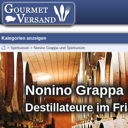
Kategorien anzeigen
>
Spirituosen
>
Nonino Grappa und Spirituosen
Nonino Grappa 
Destillateure im Fri