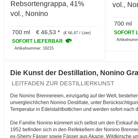
Rebsortengrappa, 41%
vol., No
vol., Nonino
700 ml €
700 ml € 46,53 *
SOFORT 
(€ 66,47 / Liter)
Artikelnumm
SOFORT LIEFERBAR
Artikelnummer: 19215
Die Kunst der Destillation, Nonino Gr
LEITFADEN ZUR DESTILLIERKUNST
Die Nonino Brennereien, einzigartig auf der Welt, bestehe
unvergleichlichen Nonino Destillate, unter Berücksichtigu
Temperatur in Edelstahlbottichen und werden sofort nach d
Die Familie Nonino kümmert sich selbst um den Einkauf de
1952 befinden sich in den Reifekellern der Nonino Brenne
ex-Sherry Fässer sowie Fässer aus Akazie, Wildkirsche un