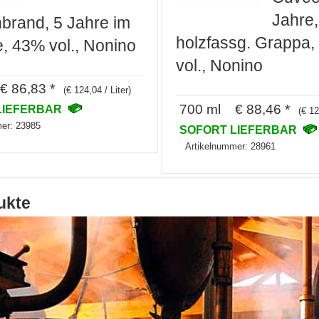
Jahre,
brand, 5 Jahre im
holzfassg. Grappa,
e, 43% vol., Nonino
vol., Nonino
 86,83 *
(€ 124,04 / Liter)
700 ml € 88,46 *
LIEFERBAR
(€ 12
er: 23985
SOFORT LIEFERBAR
Artikelnummer: 28961
ukte