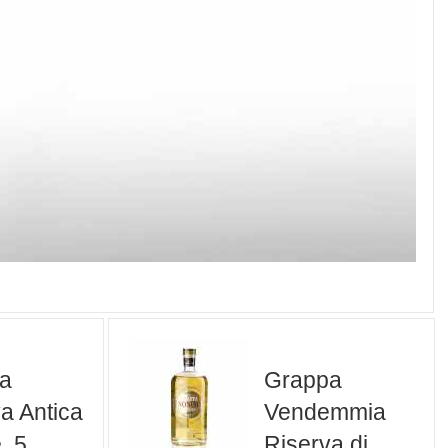
a
Grappa
a Antica
Vendemmia
, 5
Riserva di