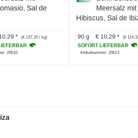
omasio, Sal de
Meersalz mit
Hibiscus, Sal de Ibi
0,29 *
90 g € 10,29 *
(€ 137,20 / kg)
(€ 114,3
LIEFERBAR
SOFORT LIEFERBAR
er: 20610
Artikelnummer: 20613
biza