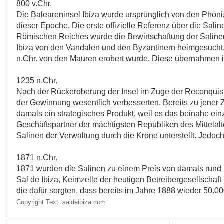
800 v.Chr.
Die Baleareninsel Ibiza wurde ursprünglich von den Phönizi
dieser Epoche. Die erste offizielle Referenz über die Sali
Römischen Reiches wurde die Bewirtschaftung der Salinen
Ibiza von den Vandalen und den Byzantinern heimgesucht. F
n.Chr. von den Mauren erobert wurde. Diese übernahmen 
1235 n.Chr.
Nach der Rückeroberung der Insel im Zuge der Reconquista 
der Gewinnung wesentlich verbesserten. Bereits zu jener Z
damals ein strategisches Produkt, weil es das beinahe einz
Geschäftspartner der mächtigsten Republiken des Mittela
Salinen der Verwaltung durch die Krone unterstellt. Jedoc
1871 n.Chr.
1871 wurden die Salinen zu einem Preis von damals rund 1
Sal de Ibiza, Keimzelle der heutigen Betreibergesellschaft 
die dafür sorgten, dass bereits im Jahre 1888 wieder 50.
Copyright Text: saldeibiza.com