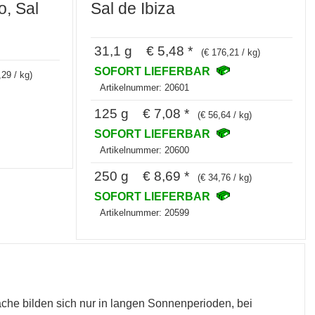
o, Sal
Sal de Ibiza
31,1 g € 5,48 *
(€ 176,21 / kg)
SOFORT LIEFERBAR
,29 / kg)
Artikelnummer: 20601
125 g € 7,08 *
(€ 56,64 / kg)
SOFORT LIEFERBAR
Artikelnummer: 20600
250 g € 8,69 *
(€ 34,76 / kg)
SOFORT LIEFERBAR
Artikelnummer: 20599
äche bilden sich nur in langen Sonnenperioden, bei