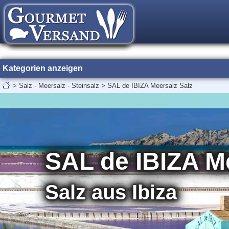
Kategorien anzeigen
>
Salz - Meersalz - Steinsalz
>
SAL de IBIZA Meersalz Salz
SAL de IBIZA M
Salz aus Ibiza