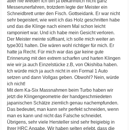
aber nie wieder! Ich bin ja bekanntlich nicht ganz
Messerunerfahren, trotzdem legte der Meister ein
Schneidbrett unter den Fisch. Gottseidank. Er war nicht
sehr begeistert, wie weit ich das Holz geschnitten habe
und das die Klinge nach einem Mal schon leicht
ramponiert war. Und ich habe mein Gesicht verloren.
Der Meister meinte süffisant, ich solle mich weiter an
type301 halten. Die wären wohl richtiger für mich. Er
hatte ja Recht. Für mich war das gar keine gute
Erinnerung mit den extrem scharfen und harten Klingen
wie wir ja auch Einzelstücke z.B, von Okishiba haben.
Ich würde mich ja auch nicht in ein Formal 1 Auto
setzen und dann Vollgas geben. Obwohl? Nein, würde
ich nicht!
Mit dem Ka-Six Massnahmen beim Turbo haben wir
jetzt die Klingengeometrie der handgeschmiedeten
japanischen Schätze ziemlich genau nachempfunden.
Das bedeutet, man kann sehr perfekt schneiden, wenn
man es kann und nicht das Falsche schneidet.
Übrigens, sehr viele Hersteller sind sehr freigiebig in
Ihrer HRC Angabe. Wir haben selten erlebt, dass die