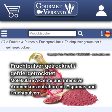
>
Früchte & Pürees & Fruchtprodukte
>
Fruchtpulver getrocknet /
gefriergetrocknet
Copyright Foto: Pixel-Shot / #514846425 - stock.adobe.com
Fruchtpulver getrocknet /
gefriergetrocknet
Molekulare Akzente und intensive
Aromenkonzentration mit Espumas und
Fruchtpulvern