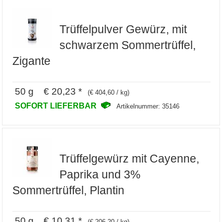
Trüffelpulver Gewürz, mit
schwarzem Sommertrüffel,
Zigante
50 g € 20,23 *
(€ 404,60 / kg)
SOFORT LIEFERBAR
Artikelnummer: 35146
Trüffelgewürz mit Cayenne,
Paprika und 3%
Sommertrüffel, Plantin
50 g € 10,31 *
(€ 206,20 / kg)