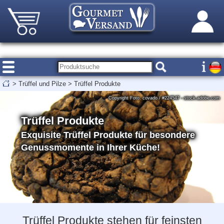
>
Trüffel und Pilze
>
Trüffel Produkte
Copyright Foto: covado / #224547 - stock.adobe.com
Trüffel Produkte
Exquisite Trüffel Produkte für besondere
Genussmomente in Ihrer Küche!
Trüffel Produkte stehen für feinsten