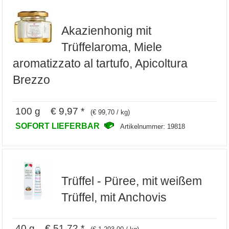
Akazienhonig mit
Trüffelaroma, Miele
aromatizzato al tartufo, Apicoltura
Brezzo
100 g € 9,97 *
(€ 99,70 / kg)
SOFORT LIEFERBAR
Artikelnummer: 19818
Trüffel - Püree, mit weißem
Trüffel, mit Anchovis
40 g € 51,72 *