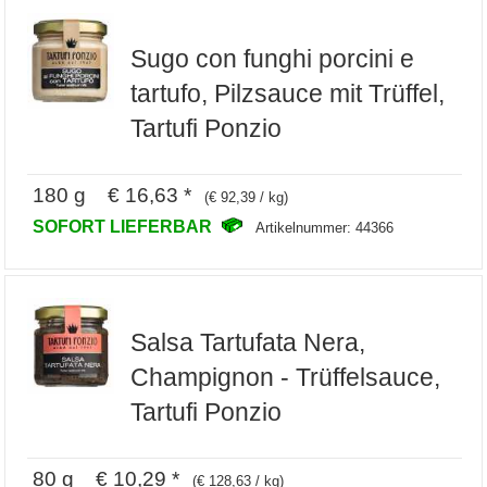
Sugo con funghi porcini e
tartufo, Pilzsauce mit Trüffel,
Tartufi Ponzio
180 g € 16,63 *
(€ 92,39 / kg)
SOFORT LIEFERBAR
Artikelnummer: 44366
Salsa Tartufata Nera,
Champignon - Trüffelsauce,
Tartufi Ponzio
80 g € 10,29 *
(€ 128,63 / kg)