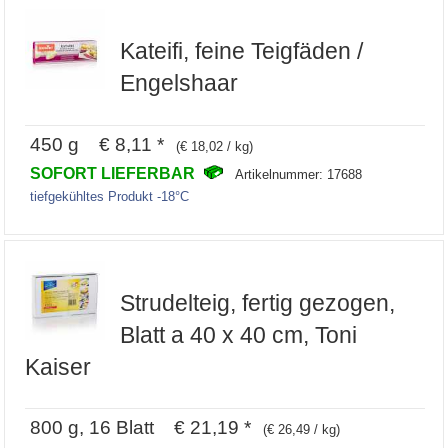
Kateifi, feine Teigfäden /
Engelshaar
450 g € 8,11 *
(€ 18,02 / kg)
SOFORT LIEFERBAR
Artikelnummer: 17688
tiefgekühltes Produkt -18°C
Strudelteig, fertig gezogen,
Blatt a 40 x 40 cm, Toni
Kaiser
800 g, 16 Blatt € 21,19 *
(€ 26,49 / kg)