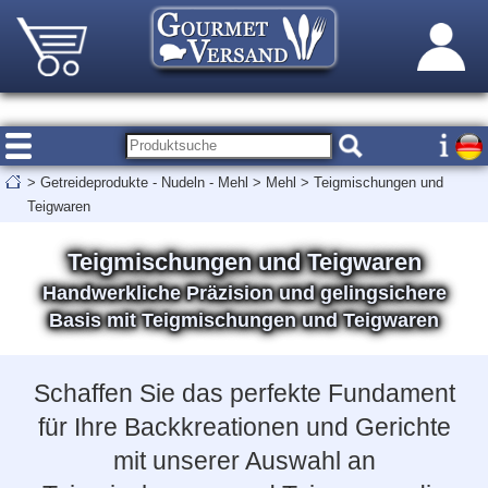
>
Getreideprodukte - Nudeln - Mehl
>
Mehl
>
Teigmischungen und
Teigwaren
Teigmischungen und Teigwaren
Handwerkliche Präzision und gelingsichere
Basis mit Teigmischungen und Teigwaren
Schaffen Sie das perfekte Fundament
für Ihre Backkreationen und Gerichte
mit unserer Auswahl an