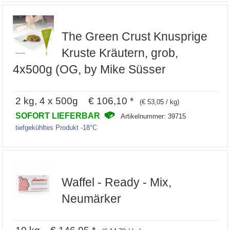
The Green Crust Knusprige
Kruste Kräutern, grob,
4x500g (OG, by Mike Süsser
2 kg, 4 x 500g € 106,10 *
(€ 53,05 / kg)
SOFORT LIEFERBAR
Artikelnummer: 39715
tiefgekühltes Produkt -18°C
Waffel - Ready - Mix,
Neumärker
10 kg € 146,95 *