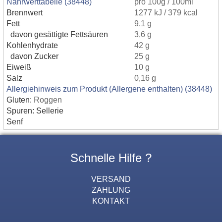
Nährwerttabelle (38448)
pro 100g / 100ml
Brennwert
1277 kJ / 379 kcal
Fett
9,1 g
davon gesättigte Fettsäuren
3,6 g
Kohlenhydrate
42 g
davon Zucker
25 g
Eiweiß
10 g
Salz
0,16 g
Allergiehinweis zum Produkt (Allergene enthalten) (38448)
Gluten:
Roggen
Spuren: Sellerie
Senf
Schnelle Hilfe ?
VERSAND
ZAHLUNG
KONTAKT