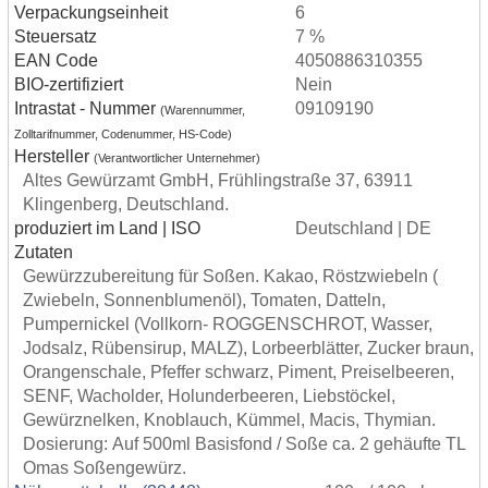
Verpackungseinheit
6
Steuersatz
7 %
EAN Code
4050886310355
BIO-zertifiziert
Nein
Intrastat - Nummer
09109190
(Warennummer,
Zolltarifnummer, Codenummer, HS-Code)
Hersteller
(Verantwortlicher Unternehmer)
Altes Gewürzamt GmbH, Frühlingstraße 37, 63911
Klingenberg, Deutschland.
produziert im Land | ISO
Deutschland | DE
Zutaten
Gewürzzubereitung für Soßen. Kakao, Röstzwiebeln (
Zwiebeln, Sonnenblumenöl), Tomaten, Datteln,
Pumpernickel (Vollkorn- ROGGENSCHROT, Wasser,
Jodsalz, Rübensirup, MALZ), Lorbeerblätter, Zucker braun,
Orangenschale, Pfeffer schwarz, Piment, Preiselbeeren,
SENF, Wacholder, Holunderbeeren, Liebstöckel,
Gewürznelken, Knoblauch, Kümmel, Macis, Thymian.
Dosierung: Auf 500ml Basisfond / Soße ca. 2 gehäufte TL
Omas Soßengewürz.