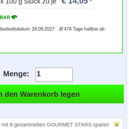
€ 14,05
24 x 100 g Stück zu je
*
RBAR
ltbarkeitsdatum: 28.09.2027 Ø 476 Tage haltbar ab
Menge:
 mit 8 gesammelten GOURMET STARS sparen