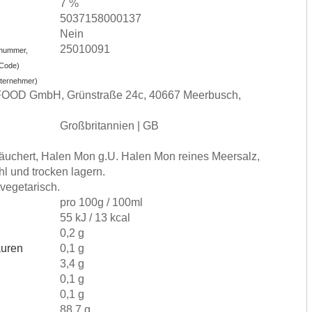
7 %
5037158000137
Nein
25010091
nummer,
-Code)
nternehmer)
S FOOD GmbH, Grünstraße 24c, 40667 Meerbusch,
Großbritannien | GB
räuchert, Halen Mon g.U. Halen Mon reines Meersalz,
l und trocken lagern.
vegetarisch.
)
pro 100g / 100ml
55 kJ / 13 kcal
0,2 g
äuren
0,1 g
3,4 g
0,1 g
0,1 g
88,7 g