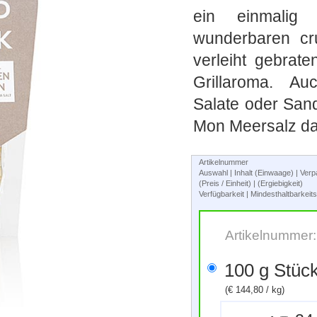
ein einmalig 
wunderbaren cr
verleiht gebrat
Grillaroma. Auc
Salate oder San
Mon Meersalz da
Artikelnummer
Auswahl | Inhalt (Einwaage) | Ve
(Preis / Einheit) | (Ergiebigkeit)
Verfügbarkeit | Mindesthaltbarkei
Artikelnummer
100 g Stüc
(€ 144,80 / kg)