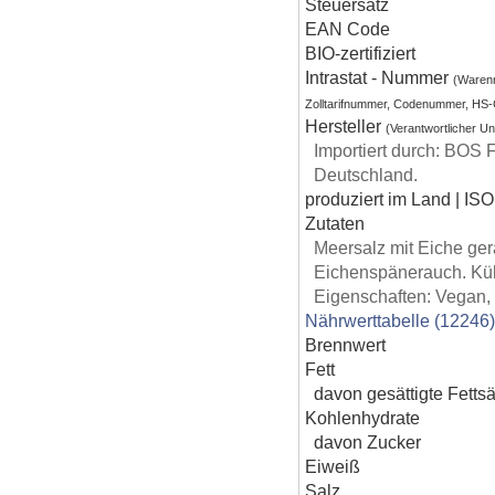
Steuersatz
EAN Code
BIO-zertifiziert
Intrastat - Nummer
(Waren
Zolltarifnummer, Codenummer, HS
Hersteller
(Verantwortlicher U
Importiert durch: BO
Deutschland.
produziert im Land | ISO
Zutaten
Meersalz mit Eiche ge
Eichenspänerauch. Küh
Eigenschaften: Vegan, 
Nährwerttabelle (12246
Brennwert
Fett
davon gesättigte Fetts
Kohlenhydrate
davon Zucker
Eiweiß
Salz