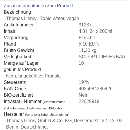
Zusatzinformationen zum Produkt
Bezeichnung
Thomas Henry - Tonic Water, vegan
Artikelnummer
31237
Inhalt
4,8 l, 24 x 200ml
Verpackung
Flasche
Pfand
5,10 EUR
Brutto Gewicht
11,20 kg
Verfügbarkeit
SOFORT LIEFERBAR
Menge auf Lager
10
gekühltes Produkt
Nein, ungekühltes Produkt
Steuersatz
19 %
EAN Code
4025084386426
BIO-zertifiziert
Nein
Intrastat - Nummer
22029919
(Warennummer,
Zolltarifnummer, Codenummer, HS-Code)
Hersteller
(Verantwortlicher Unternehmer)
Thomas Henry GmbH & Co. KG, Bessemerstr. 22, 12103
Berlin, Deutschland.