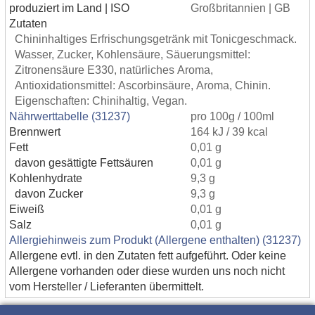
produziert im Land | ISO
Großbritannien | GB
Zutaten
Chininhaltiges Erfrischungsgetränk mit Tonicgeschmack.
Wasser, Zucker, Kohlensäure, Säuerungsmittel:
Zitronensäure E330, natürliches Aroma,
Antioxidationsmittel: Ascorbinsäure, Aroma, Chinin.
Eigenschaften: Chinihaltig, Vegan.
Nährwerttabelle (31237)
pro 100g / 100ml
Brennwert
164 kJ / 39 kcal
Fett
0,01 g
davon gesättigte Fettsäuren
0,01 g
Kohlenhydrate
9,3 g
davon Zucker
9,3 g
Eiweiß
0,01 g
Salz
0,01 g
Allergiehinweis zum Produkt (Allergene enthalten) (31237)
Allergene evtl. in den Zutaten fett aufgeführt. Oder keine
Allergene vorhanden oder diese wurden uns noch nicht
vom Hersteller / Lieferanten übermittelt.