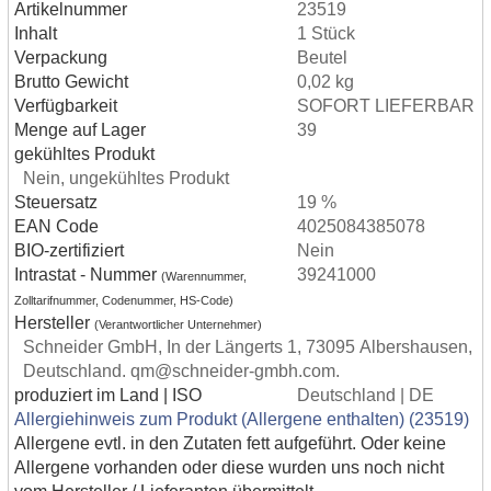
Artikelnummer
23519
Inhalt
1 Stück
Verpackung
Beutel
Brutto Gewicht
0,02 kg
Verfügbarkeit
SOFORT LIEFERBAR
Menge auf Lager
39
gekühltes Produkt
Nein, ungekühltes Produkt
Steuersatz
19 %
EAN Code
4025084385078
BIO-zertifiziert
Nein
Intrastat - Nummer
39241000
(Warennummer,
Zolltarifnummer, Codenummer, HS-Code)
Hersteller
(Verantwortlicher Unternehmer)
Schneider GmbH, In der Längerts 1, 73095 Albershausen,
Deutschland. qm@schneider-gmbh.com.
produziert im Land | ISO
Deutschland | DE
Allergiehinweis zum Produkt (Allergene enthalten) (23519)
Allergene evtl. in den Zutaten fett aufgeführt. Oder keine
Allergene vorhanden oder diese wurden uns noch nicht
vom Hersteller / Lieferanten übermittelt.