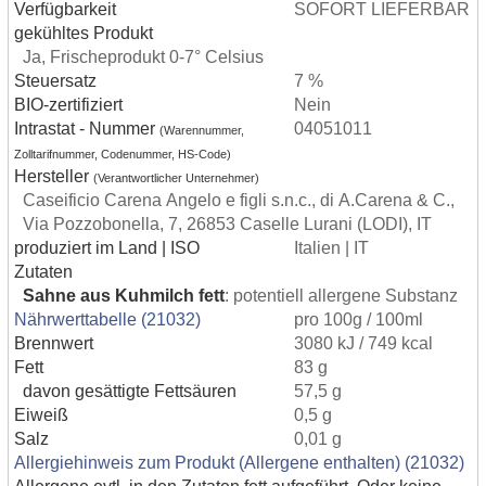
Verfügbarkeit
SOFORT LIEFERBAR
gekühltes Produkt
Ja, Frischeprodukt 0-7° Celsius
Steuersatz
7 %
BIO-zertifiziert
Nein
Intrastat - Nummer
04051011
(Warennummer,
Zolltarifnummer, Codenummer, HS-Code)
Hersteller
(Verantwortlicher Unternehmer)
Caseificio Carena Angelo e figli s.n.c., di A.Carena & C.,
Via Pozzobonella, 7, 26853 Caselle Lurani (LODI), IT
produziert im Land | ISO
Italien | IT
Zutaten
Sahne aus Kuhmilch
fett
: potentiell allergene Substanz
Nährwerttabelle (21032)
pro 100g / 100ml
Brennwert
3080 kJ / 749 kcal
Fett
83 g
davon gesättigte Fettsäuren
57,5 g
Eiweiß
0,5 g
Salz
0,01 g
Allergiehinweis zum Produkt (Allergene enthalten) (21032)