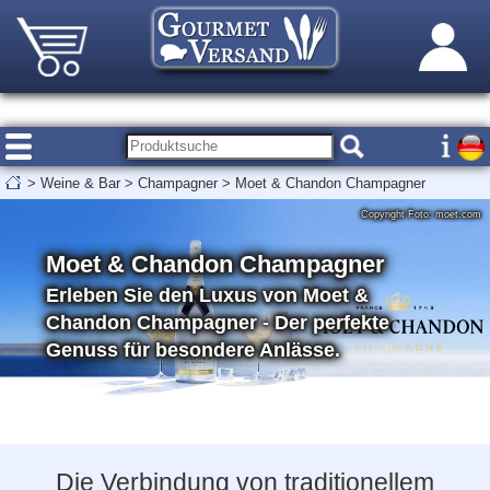
>
Weine & Bar
>
Champagner
>
Moet & Chandon Champagner
Copyright Foto: moet.com
Moet & Chandon Champagner
Erleben Sie den Luxus von Moet &
Chandon Champagner - Der perfekte
Genuss für besondere Anlässe.
Die Verbindung von traditionellem