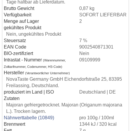
Tage haltbar ab Lieferdatum.
Brutto Gewicht
0,87 kg
Verfügbarkeit
SOFORT LIEFERBAR
Menge auf Lager
2
gekühltes Produkt
Nein, ungekühltes Produkt
Steuersatz
7 %
EAN Code
9002540871301
BIO-zertifiziert
Nein
Intrastat - Nummer
09109999
(Warennummer,
Zolltarifnummer, Codenummer, HS-Code)
Hersteller
(Verantwortlicher Unternehmer)
NovaTaste Germany GmbH Eichendorfstraße 25, 83395
Freilassing, Deutschland.
produziert im Land | ISO
Deutschland | DE
Zutaten
Majoran gefriergetrocknet. Majoran (Origanum majorana
L.). Trocken lagern.
Nährwerttabelle (10849)
pro 100g / 100ml
Brennwert
1344 kJ / 320 kcal
Fett
7 g