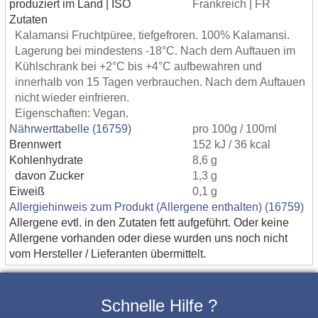
produziert im Land | ISO
Frankreich | FR
Zutaten
Kalamansi Fruchtpüree, tiefgefroren. 100% Kalamansi.
Lagerung bei mindestens -18°C. Nach dem Auftauen im
Kühlschrank bei +2°C bis +4°C aufbewahren und
innerhalb von 15 Tagen verbrauchen. Nach dem Auftauen
nicht wieder einfrieren.
Eigenschaften: Vegan.
Nährwerttabelle (16759)
pro 100g / 100ml
Brennwert
152 kJ / 36 kcal
Kohlenhydrate
8,6 g
davon Zucker
1,3 g
Eiweiß
0,1 g
Allergiehinweis zum Produkt (Allergene enthalten) (16759)
Allergene evtl. in den Zutaten fett aufgeführt. Oder keine
Allergene vorhanden oder diese wurden uns noch nicht
vom Hersteller / Lieferanten übermittelt.
Schnelle Hilfe ?