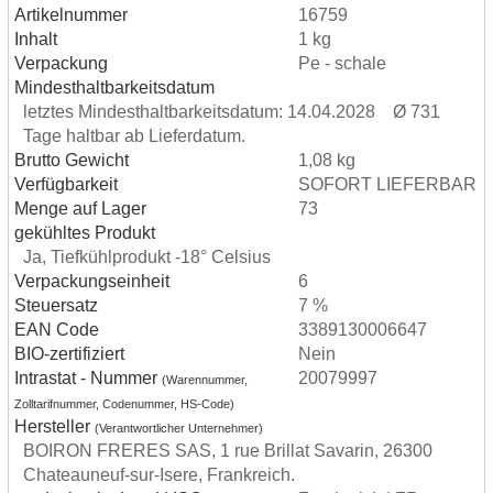
Artikelnummer
16759
Inhalt
1 kg
Verpackung
Pe - schale
Mindesthaltbarkeitsdatum
letztes Mindesthaltbarkeitsdatum: 14.04.2028 Ø 731
Tage haltbar ab Lieferdatum.
Brutto Gewicht
1,08 kg
Verfügbarkeit
SOFORT LIEFERBAR
Menge auf Lager
73
gekühltes Produkt
Ja, Tiefkühlprodukt -18° Celsius
Verpackungseinheit
6
Steuersatz
7 %
EAN Code
3389130006647
BIO-zertifiziert
Nein
Intrastat - Nummer
20079997
(Warennummer,
Zolltarifnummer, Codenummer, HS-Code)
Hersteller
(Verantwortlicher Unternehmer)
BOIRON FRERES SAS, 1 rue Brillat Savarin, 26300
Chateauneuf-sur-Isere, Frankreich.