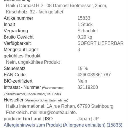
Haiku Damast HD - 08 Damast Brotmesser, 25cm,
Kirschholz, 32 - fach gefaltet
Artikelnummer
15833
Inhalt
1 Stück
Verpackung
Schachtel
Brutto Gewicht
0,29 kg
Verfügbarkeit
SOFORT LIEFERBAR
Menge auf Lager
3
gekühltes Produkt
Nein, ungekühltes Produkt
Steuersatz
19 %
EAN Code
4260089861787
BIO-zertifiziert
Nein
Intrastat - Nummer
82119200
(Warennummer,
Zolltarifnummer, Codenummer, HS-Code)
Hersteller
(Verantwortlicher Unternehmer)
Haiku International, 1A rue Rohan, 67790 Steinbourg,
Frankreich. meilleur@couteau.info.
produziert im Land | ISO
Japan | JP
Allergiehinweis zum Produkt (Allergene enthalten) (15833)