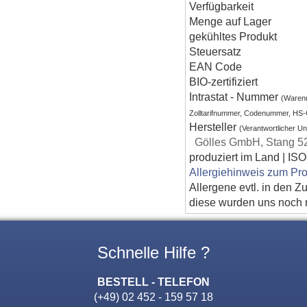
Verfügbarkeit
Menge auf Lager
gekühltes Produkt
Steuersatz
EAN Code
BIO-zertifiziert
Intrastat - Nummer
(Waren
Zolltarifnummer, Codenummer, HS
Hersteller
(Verantwortlicher U
Gölles GmbH, Stang 52
produziert im Land | ISO
Allergiehinweis zum Pro
Allergene evtl. in den Z
diese wurden uns noch ni
Schnelle Hilfe ?
BESTELL - TELEFON
(+49) 02 452 - 159 57 18