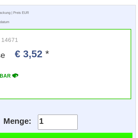
rpackung | Preis EUR
tsdatum
: 14671
€ 3,52
*
Lose
RBAR
Menge: