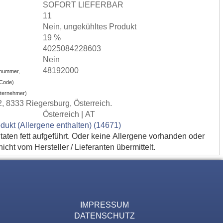
SOFORT LIEFERBAR
11
Nein, ungekühltes Produkt
19 %
4025084228603
Nein
48192000
nummer,
-Code)
nternehmer)
, 8333 Riegersburg, Österreich.
Österreich | AT
dukt (Allergene enthalten) (14671)
utaten fett aufgeführt. Oder keine Allergene vorhanden oder
cht vom Hersteller / Lieferanten übermittelt.
IMPRESSUM
DATENSCHUTZ