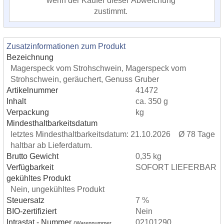
wenn der Käufer dieser Abweichung
zustimmt.
Zusatzinformationen zum Produkt
Bezeichnung
Magerspeck vom Strohschwein, Magerspeck vom
Strohschwein, geräuchert, Genuss Gruber
Artikelnummer
41472
Inhalt
ca. 350 g
Verpackung
kg
Mindesthaltbarkeitsdatum
letztes Mindesthaltbarkeitsdatum: 21.10.2026 Ø 78 Tage
haltbar ab Lieferdatum.
Brutto Gewicht
0,35 kg
Verfügbarkeit
SOFORT LIEFERBAR
gekühltes Produkt
Nein, ungekühltes Produkt
Steuersatz
7 %
BIO-zertifiziert
Nein
Intrastat - Nummer
02101290
(Warennummer,