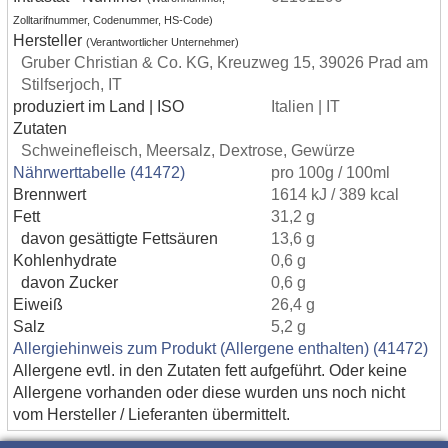
Zolltarifnummer, Codenummer, HS-Code)
Hersteller
(Verantwortlicher Unternehmer)
Gruber Christian & Co. KG, Kreuzweg 15, 39026 Prad am
Stilfserjoch, IT
produziert im Land | ISO
Italien | IT
Zutaten
Schweinefleisch, Meersalz, Dextrose, Gewürze
Nährwerttabelle (41472)
pro 100g / 100ml
Brennwert
1614 kJ / 389 kcal
Fett
31,2 g
davon gesättigte Fettsäuren
13,6 g
Kohlenhydrate
0,6 g
davon Zucker
0,6 g
Eiweiß
26,4 g
Salz
5,2 g
Allergiehinweis zum Produkt (Allergene enthalten) (41472)
Allergene evtl. in den Zutaten fett aufgeführt. Oder keine
Allergene vorhanden oder diese wurden uns noch nicht
vom Hersteller / Lieferanten übermittelt.