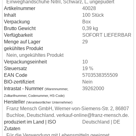
Einweghandschuhe Nitril, Schwarz, L, ungepudert
Artikelnummer
40028
Inhalt
100 Stück
Verpackung
Box
Brutto Gewicht
0,39 kg
Verfügbarkeit
SOFORT LIEFERBAR
Menge auf Lager
29
gekühltes Produkt
Nein, ungekühltes Produkt
Verpackungseinheit
10
Steuersatz
19 %
EAN Code
5703538355509
BIO-zertifiziert
Nein
Intrastat - Nummer
39262000
(Warennummer,
Zolltarifnummer, Codenummer, HS-Code)
Hersteller
(Verantwortlicher Unternehmer)
Franz Mensch GmbH, Werner-von-Siemens-Str. 2, 86807
Buchloe, Deutschland. verkauf-online@franz-mensch.de.
produziert im Land | ISO
Deutschland | DE
Zutaten
Für die Verwendung mit Lebensmitteln geeignet.