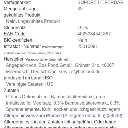
Verfügbarkeit
SOFORT LIEFERBAR
Menge auf Lager
33
gekühltes Produkt
Nein, ungekühltes Produkt
Steuersatz
19 %
EAN Code
4025084541887
BIO-zertifiziert
Nein
Intrastat - Nummer
25010091
(Warennummer,
Zolltarifnummer, Codenummer, HS-Code)
Hersteller
(Verantwortlicher Unternehmer)
Abgepackt von: Bos Food GmbH, Grünstr. 24c, 40667
Meerbusch, Deutschland. service@bosfood.de.
produziert im Land | ISO
Vereinigte Staaten | US
Zutaten
Grünes Dekorsalz mit Bambusblätterextrakt, grob.
Inhaltsstoffe: Meersalz, 0,3% Bambusblätterextrakt, 0,3%
Spurenelemente. Kühl, trocken und lichtgeschützt lagern.
Allergiehinweis zum Produkt (Allergene enthalten) (38539)
Allergene evtl. in den Zutaten fett aufgeführt. Oder keine
Allergene vorhanden oder diese wurden uns noch nicht