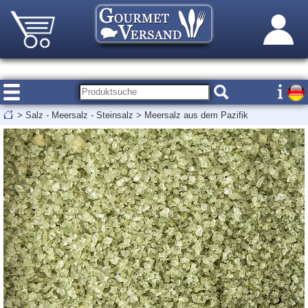
>
Salz - Meersalz - Steinsalz
>
Meersalz aus dem Pazifik