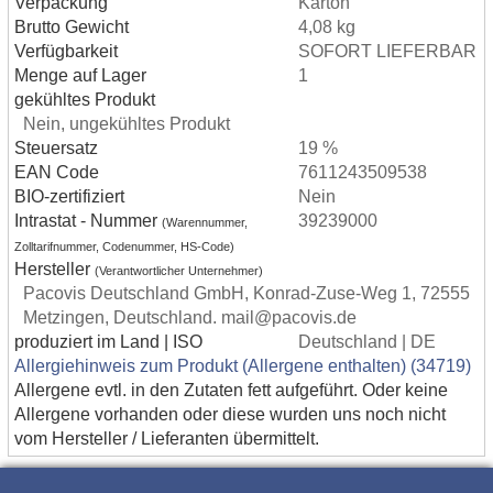
Verpackung
Karton
Brutto Gewicht
4,08 kg
Verfügbarkeit
SOFORT LIEFERBAR
Menge auf Lager
1
gekühltes Produkt
Nein, ungekühltes Produkt
Steuersatz
19 %
EAN Code
7611243509538
BIO-zertifiziert
Nein
Intrastat - Nummer
39239000
(Warennummer,
Zolltarifnummer, Codenummer, HS-Code)
Hersteller
(Verantwortlicher Unternehmer)
Pacovis Deutschland GmbH, Konrad-Zuse-Weg 1, 72555
Metzingen, Deutschland. mail@pacovis.de
produziert im Land | ISO
Deutschland | DE
Allergiehinweis zum Produkt (Allergene enthalten) (34719)
Allergene evtl. in den Zutaten fett aufgeführt. Oder keine
Allergene vorhanden oder diese wurden uns noch nicht
vom Hersteller / Lieferanten übermittelt.