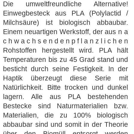
Die umweltfreundliche Alternative!
Einwegbesteck aus PLA (Polylactid /
Milchsäure) ist biologisch abbaubar.
Einem neuartigen Werkstoff, der aus n a
c h w a c h s e n d e n p f l a n z l i c h e n
Rohstoffen hergestellt wird. PLA hält
Temperaturen bis zu 45 Grad stand und
besticht durch seine Festigkeit. In der
Haptik überzeugt diese Serie mit
Natürlichkeit. Bitte trocken und dunkel
lagern. Alle aus PLA bestehenden
Bestecke sind Naturmaterialien bzw.
Materialien, die zu 100% biologisch
abbaubar sind und somit in der Theorie
über den Biomüll entsorgt werden