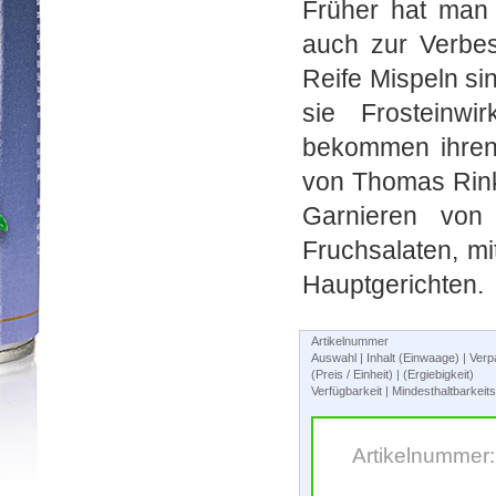
Früher hat man
auch zur Verbe
Reife Mispeln si
sie Frosteinw
bekommen ihren
von Thomas Rink
Garnieren von 
Fruchsalaten, mi
Hauptgerichten.
Artikelnummer
Auswahl | Inhalt (Einwaage) | Ve
(Preis / Einheit) | (Ergiebigkeit)
Verfügbarkeit | Mindesthaltbarkei
Artikelnummer