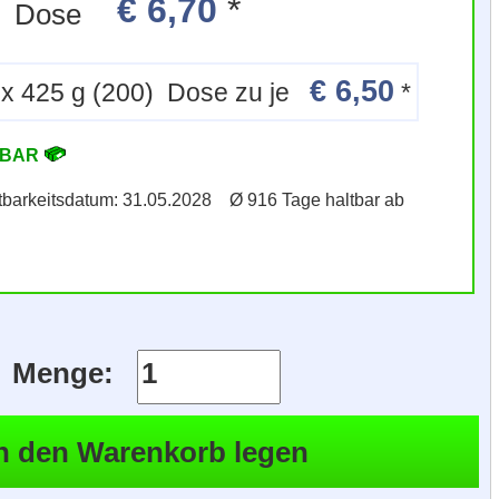
€ 6,70
*
) Dose
€ 6,50
x 425 g (200) Dose zu je
*
RBAR
ltbarkeitsdatum: 31.05.2028 Ø 916 Tage haltbar ab
Menge: