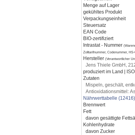
Menge auf Lager
gekühltes Produkt
Verpackungseinheit
Steuersatz
EAN Code
BIO-zertifiziert
Intrastat - Nummer
(Waren
Zolltarifnummer, Codenummer, HS
Hersteller
(Verantwortlicher U
Jens Thiele GmbH, 21
produziert im Land | ISO
Zutaten
Mispeln, geschält, entk
Antioxidationsmittel: A
Nährwerttabelle (12416
Brennwert
Fett
davon gesättigte Fetts
Kohlenhydrate
davon Zucker