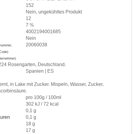
152
Nein, ungekühltes Produkt
12
7 %
4002194001685
Nein
20060038
nummer,
-Code)
nternehmer)
224 Rosengarten, Deutschland.
Spanien | ES
ernt, in Lake mit Zucker. Mispeln, Wasser, Zucker,
scorbinsäure.
)
pro 100g / 100ml
302 kJ / 72 kcal
0,1 g
äuren
0,1 g
18 g
17 g