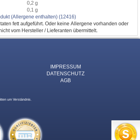
0,2 g
0,1 g
dukt (Allergene enthalten) (12416)
utaten fett aufgeführt. Oder keine Allergene vorhanden oder
cht vom Hersteller / Lieferanten übermittelt.
IMPRESSUM
DATENSCHUTZ
AGB
itten um Verständnis.