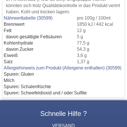
könnten sich trotz Qualitätskontrolle in das Produkt verirrt
haben. Kühl und trocken lagern.
Nährwerttabelle (30599)
pro 100g / 100ml
Brennwert
1850 kJ / 442 kcal
Fett
12 g
davon gesättigte Fettsäuren
5 g
Kohlenhydrate
77,5 g
davon Zucker
54,3 g
Eiweiß
3,6 g
Salz
1,37 g
Allergiehinweis zum Produkt (Allergene enthalten) (30599)
Spuren: Gluten
Milch
Spuren: Schalenfrüchte
Spuren: Schwefeldioxid und / oder Sulfite
Schnelle Hilfe ?
VERSAND