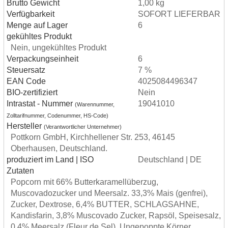
Brutto Gewicht
1,00 kg
Verfügbarkeit
SOFORT LIEFERBAR
Menge auf Lager
6
gekühltes Produkt
Nein, ungekühltes Produkt
Verpackungseinheit
6
Steuersatz
7 %
EAN Code
4025084496347
BIO-zertifiziert
Nein
Intrastat - Nummer
19041010
(Warennummer,
Zolltarifnummer, Codenummer, HS-Code)
Hersteller
(Verantwortlicher Unternehmer)
Pottkorn GmbH, Kirchhellener Str. 253, 46145
Oberhausen, Deutschland.
produziert im Land | ISO
Deutschland | DE
Zutaten
Popcorn mit 66% Butterkaramellüberzug,
Muscovadozucker und Meersalz. 33,3% Mais (genfrei),
Zucker, Dextrose, 6,4% BUTTER, SCHLAGSAHNE,
Kandisfarin, 3,8% Muscovado Zucker, Rapsöl, Speisesalz,
0,4% Meersalz (Fleur de Sel). Ungepoppte Körner