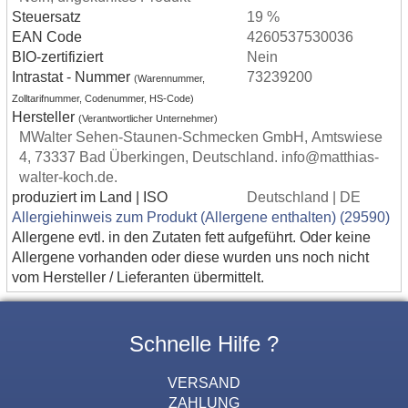
Steuersatz
19 %
EAN Code
4260537530036
BIO-zertifiziert
Nein
Intrastat - Nummer
73239200
(Warennummer,
Zolltarifnummer, Codenummer, HS-Code)
Hersteller
(Verantwortlicher Unternehmer)
MWalter Sehen-Staunen-Schmecken GmbH, Amtswiese
4, 73337 Bad Überkingen, Deutschland. info@matthias-
walter-koch.de.
produziert im Land | ISO
Deutschland | DE
Allergiehinweis zum Produkt (Allergene enthalten) (29590)
Allergene evtl. in den Zutaten fett aufgeführt. Oder keine
Allergene vorhanden oder diese wurden uns noch nicht
vom Hersteller / Lieferanten übermittelt.
Schnelle Hilfe ?
VERSAND
ZAHLUNG