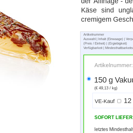
der Affinage - d
Käse sind ungla
cremigem Geschm
Artikelnummer
Auswahl | Inhalt (Einwaage) | Ve
(Preis / Einheit) | (Ergiebigkeit)
Verfügbarkeit | Mindesthaltbarkei
Artikelnummer
150 g Va
(€ 49,13 / kg)
VE-Kauf
SOFORT LIEFE
letztes Mindestha