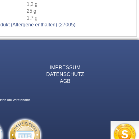
1,2 g
25 g
1,7 g
dukt (Allergene enthalten) (27005)
IMPRESSUM
DATENSCHUTZ
AGB
itten um Verständnis.