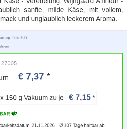
er Käse - Veredelung. Wijngaard Affineur -
ublich sanfte, milde Käse, mit vollem,
ack und unglaublich leckerem Aroma.
rpackung | Preis EUR
tsdatum
: 27005
€ 7,37
*
kuum
€ 7,15
12 x 150 g Vakuum zu je
*
RBAR
ltbarkeitsdatum: 21.11.2026 Ø 107 Tage haltbar ab