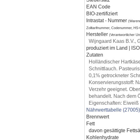
EAN Code
BIO-zertifiziert
Intrastat - Nummer
(Waren
Zolltarifnummer, Codenummer, HS
Hersteller
(Verantwortlicher U
Wijngaard Kaas B.V.,
produziert im Land | ISO
Zutaten
Holländischer Hartkäse,
Schnittlauch. Pasteuri
0,1% getrockneter Schni
Konservierungsstoff: N
Verzehr geeignet. Ober
behandelt. Nach dem Öf
Eigenschaften: Eiweiß a
Nährwerttabelle (27005
Brennwert
Fett
davon gesättigte Fetts
Kohlenhydrate