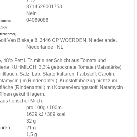
8714529001753
Nein
04069086
nummer,
-Code)
nternehmer)
 Golf Van Biskaje 8, 3446 CP WOERDEN, Niederlande.
Niederlande | NL
 48% Fett i. Tr. mit einer Schicht aus Tomate und
sierte KUHMILCH, 3,3% getrocknete Tomate (Maisstärke),
ttlauch, Salz, Lab, Starterkulturen, Farbstoff: Carotin,
atamycin (im Rindenanteil). Kunstoffüberzug nicht zum
fläche (Rindenanteil) mit Konservierungsstoff: Natamycin
fnen gekühlt lagern.
us tierischer Milch.
)
pro 100g / 100ml
1629 kJ / 389 kcal
32 g
äuren
21 g
1,5 g