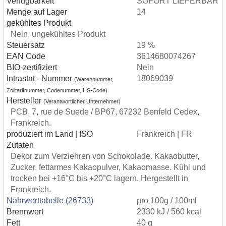
Verfügbarkeit
SOFORT LIEFERBAR
Menge auf Lager
14
gekühltes Produkt
Nein, ungekühltes Produkt
Steuersatz
19 %
EAN Code
3614680074267
BIO-zertifiziert
Nein
Intrastat - Nummer
18069039
(Warennummer,
Zolltarifnummer, Codenummer, HS-Code)
Hersteller
(Verantwortlicher Unternehmer)
PCB, 7, rue de Suede / BP67, 67232 Benfeld Cedex,
Frankreich.
produziert im Land | ISO
Frankreich | FR
Zutaten
Dekor zum Verziehren von Schokolade. Kakaobutter,
Zucker, fettarmes Kakaopulver, Kakaomasse. Kühl und
trocken bei +16°C bis +20°C lagern. Hergestellt in
Frankreich.
Nährwerttabelle (26733)
pro 100g / 100ml
Brennwert
2330 kJ / 560 kcal
Fett
40 g