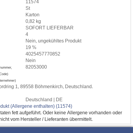
11574
St
Karton
0,82 kg
SOFORT LIEFERBAR
4
Nein, ungekühltes Produkt
19 %
4025457770852
Nein
82053000
nummer,
-Code)
nternehmer)
rdring 1, 89558 Böhmenkirch, Deutschland.
Deutschland | DE
dukt (Allergene enthalten) (11574)
utaten fett aufgeführt. Oder keine Allergene vorhanden oder
cht vom Hersteller / Lieferanten übermittelt.