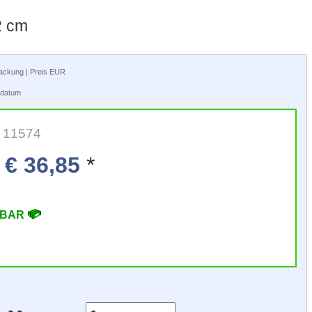
2 cm
rpackung | Preis EUR
tsdatum
: 11574
€ 36,85
*
RBAR