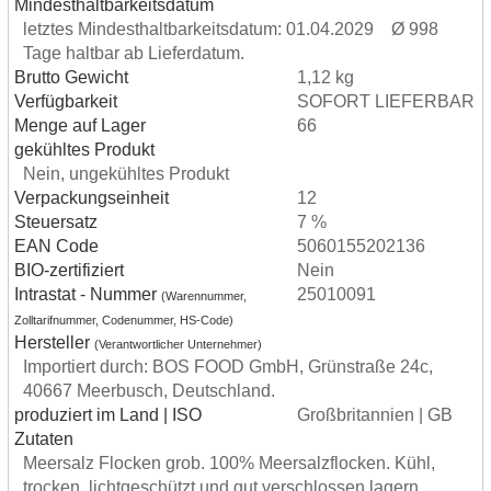
Mindesthaltbarkeitsdatum
letztes Mindesthaltbarkeitsdatum: 01.04.2029 Ø 998
Tage haltbar ab Lieferdatum.
Brutto Gewicht
1,12 kg
Verfügbarkeit
SOFORT LIEFERBAR
Menge auf Lager
66
gekühltes Produkt
Nein, ungekühltes Produkt
Verpackungseinheit
12
Steuersatz
7 %
EAN Code
5060155202136
BIO-zertifiziert
Nein
Intrastat - Nummer
25010091
(Warennummer,
Zolltarifnummer, Codenummer, HS-Code)
Hersteller
(Verantwortlicher Unternehmer)
Importiert durch: BOS FOOD GmbH, Grünstraße 24c,
40667 Meerbusch, Deutschland.
produziert im Land | ISO
Großbritannien | GB
Zutaten
Meersalz Flocken grob. 100% Meersalzflocken. Kühl,
trocken, lichtgeschützt und gut verschlossen lagern.