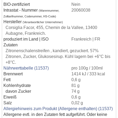
BIO-zertifiziert
Nein
Intrastat - Nummer
20060038
(Warennummer,
Zolltarifnummer, Codenummer, HS-Code)
Hersteller
(Verantwortlicher Unternehmer)
Corsiglia Facor, 455, Chemin de la Vallee, 13400
Aubagne, Frankreich.
produziert im Land | ISO
Frankreich | FR
Zutaten
Zitronenschalenstreifen , kandiert, gezuckert. 57%
Zitronen, Zucker, Glukosesirup. Kühl lagern bei +6°C bis
+8°C.
Nährwerttabelle (11537)
pro 100g / 100ml
Brennwert
1414 kJ / 333 kcal
Fett
0,6 g
Kohlenhydrate
81 g
davon Zucker
74 g
Eiweiß
0,6 g
Salz
0,02 g
Allergiehinweis zum Produkt (Allergene enthalten) (11537)
Allergene evtl. in den Zutaten fett aufgeführt. Oder keine