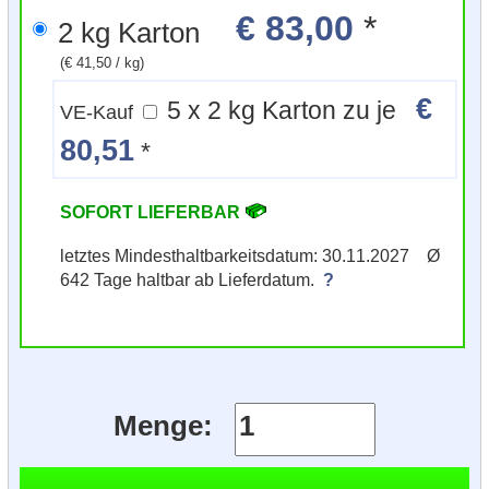
€ 83,00
*
2 kg Karton
(€ 41,50 / kg)
€
5 x 2 kg Karton zu je
VE-Kauf
80,51
*
SOFORT LIEFERBAR
letztes Mindesthaltbarkeitsdatum: 30.11.2027 Ø
642 Tage haltbar ab Lieferdatum.
?
Menge: