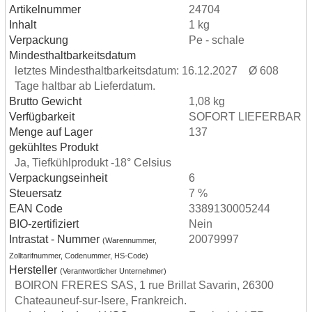
Artikelnummer
24704
Inhalt
1 kg
Verpackung
Pe - schale
Mindesthaltbarkeitsdatum
letztes Mindesthaltbarkeitsdatum: 16.12.2027 Ø 608
Tage haltbar ab Lieferdatum.
Brutto Gewicht
1,08 kg
Verfügbarkeit
SOFORT LIEFERBAR
Menge auf Lager
137
gekühltes Produkt
Ja, Tiefkühlprodukt -18° Celsius
Verpackungseinheit
6
Steuersatz
7 %
EAN Code
3389130005244
BIO-zertifiziert
Nein
Intrastat - Nummer
20079997
(Warennummer,
Zolltarifnummer, Codenummer, HS-Code)
Hersteller
(Verantwortlicher Unternehmer)
BOIRON FRERES SAS, 1 rue Brillat Savarin, 26300
Chateauneuf-sur-Isere, Frankreich.