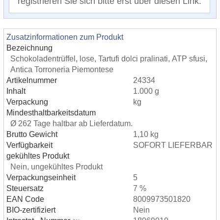
registrieren Sie sich bitte erst über diesen Link.
Zusatzinformationen zum Produkt
Bezeichnung
Schokoladentrüffel, lose, Tartufi dolci pralinati, ATP sfusi,
Antica Torroneria Piemontese
Artikelnummer
24334
Inhalt
1.000 g
Verpackung
kg
Mindesthaltbarkeitsdatum
Ø 262 Tage haltbar ab Lieferdatum.
Brutto Gewicht
1,10 kg
Verfügbarkeit
SOFORT LIEFERBAR
gekühltes Produkt
Nein, ungekühltes Produkt
Verpackungseinheit
5
Steuersatz
7 %
EAN Code
8009973501820
BIO-zertifiziert
Nein