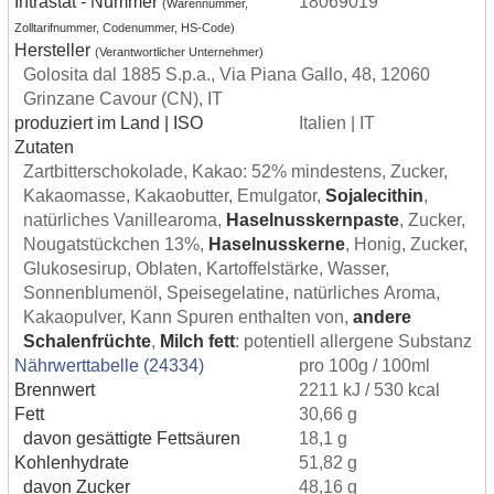
Intrastat - Nummer
18069019
(Warennummer,
Zolltarifnummer, Codenummer, HS-Code)
Hersteller
(Verantwortlicher Unternehmer)
Golosita dal 1885 S.p.a., Via Piana Gallo, 48, 12060
Grinzane Cavour (CN), IT
produziert im Land | ISO
Italien | IT
Zutaten
Zartbitterschokolade, Kakao: 52% mindestens, Zucker,
Kakaomasse, Kakaobutter, Emulgator,
Sojalecithin
,
natürliches Vanillearoma,
Haselnusskernpaste
, Zucker,
Nougatstückchen 13%,
Haselnusskerne
, Honig, Zucker,
Glukosesirup, Oblaten, Kartoffelstärke, Wasser,
Sonnenblumenöl, Speisegelatine, natürliches Aroma,
Kakaopulver, Kann Spuren enthalten von,
andere
Schalenfrüchte
,
Milch
fett
: potentiell allergene Substanz
Nährwerttabelle (24334)
pro 100g / 100ml
Brennwert
2211 kJ / 530 kcal
Fett
30,66 g
davon gesättigte Fettsäuren
18,1 g
Kohlenhydrate
51,82 g
davon Zucker
48,16 g