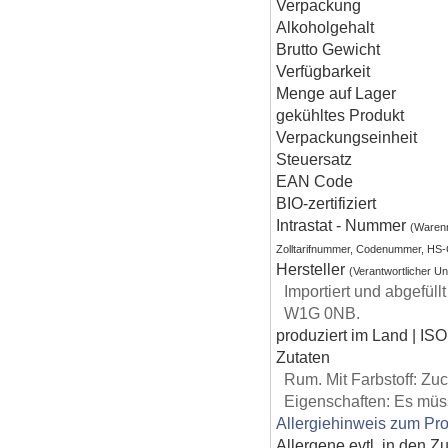
Verpackung
Alkoholgehalt
Brutto Gewicht
Verfügbarkeit
Menge auf Lager
gekühltes Produkt
Verpackungseinheit
Steuersatz
EAN Code
BIO-zertifiziert
Intrastat - Nummer
(Waren
Zolltarifnummer, Codenummer, HS
Hersteller
(Verantwortlicher U
Importiert und abgefüll
W1G 0NB.
produziert im Land | ISO
Zutaten
Rum. Mit Farbstoff: Zu
Eigenschaften: Es mü
Allergiehinweis zum Pro
Allergene evtl. in den Z