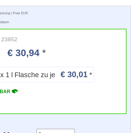
rpackung | Preis EUR
tsdatum
: 23852
€ 30,94
*
€ 30,01
12 x 1 l Flasche zu je
*
RBAR