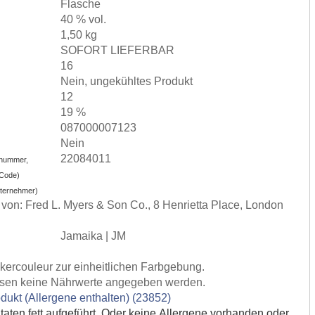
Flasche
40 % vol.
1,50 kg
SOFORT LIEFERBAR
16
Nein, ungekühltes Produkt
12
19 %
087000007123
Nein
22084011
nummer,
-Code)
nternehmer)
t von: Fred L. Myers & Son Co., 8 Henrietta Place, London
Jamaika | JM
ckercouleur zur einheitlichen Farbgebung.
ssen keine Nährwerte angegeben werden.
dukt (Allergene enthalten) (23852)
utaten fett aufgeführt. Oder keine Allergene vorhanden oder