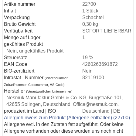
Artikelnummer
22700
Inhalt
1 Stück
Verpackung
Schachtel
Brutto Gewicht
0,30 kg
Verfügbarkeit
SOFORT LIEFERBAR
Menge auf Lager
1
gekühltes Produkt
Nein, ungekühltes Produkt
Steuersatz
19 %
EAN Code
4260263691872
BIO-zertifiziert
Nein
Intrastat - Nummer
82119100
(Warennummer,
Zolltarifnummer, Codenummer, HS-Code)
Hersteller
(Verantwortlicher Unternehmer)
Nesmuk Manufaktur GmbH & Co. KG, Burgstraße 101,
42655 Solingen, Deutschland. Office@nesmuk.com.
produziert im Land | ISO
Deutschland | DE
Allergiehinweis zum Produkt (Allergene enthalten) (22700)
Allergene evtl. in den Zutaten fett aufgeführt. Oder keine
Allergene vorhanden oder diese wurden uns noch nicht