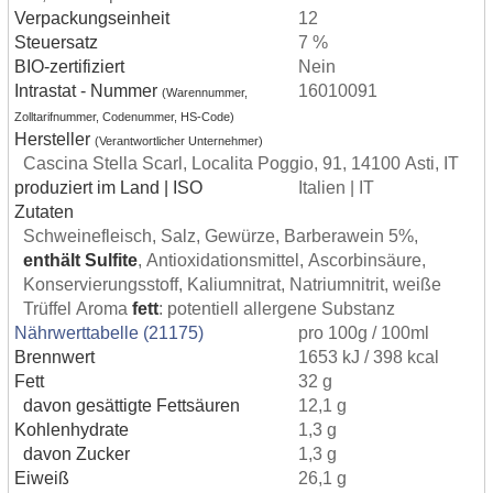
Verpackungseinheit
12
Steuersatz
7 %
BIO-zertifiziert
Nein
Intrastat - Nummer
16010091
(Warennummer,
Zolltarifnummer, Codenummer, HS-Code)
Hersteller
(Verantwortlicher Unternehmer)
Cascina Stella Scarl, Localita Poggio, 91, 14100 Asti, IT
produziert im Land | ISO
Italien | IT
Zutaten
Schweinefleisch, Salz, Gewürze, Barberawein 5%,
enthält Sulfite
, Antioxidationsmittel, Ascorbinsäure,
Konservierungsstoff, Kaliumnitrat, Natriumnitrit, weiße
Trüffel Aroma
fett
: potentiell allergene Substanz
Nährwerttabelle (21175)
pro 100g / 100ml
Brennwert
1653 kJ / 398 kcal
Fett
32 g
davon gesättigte Fettsäuren
12,1 g
Kohlenhydrate
1,3 g
davon Zucker
1,3 g
Eiweiß
26,1 g