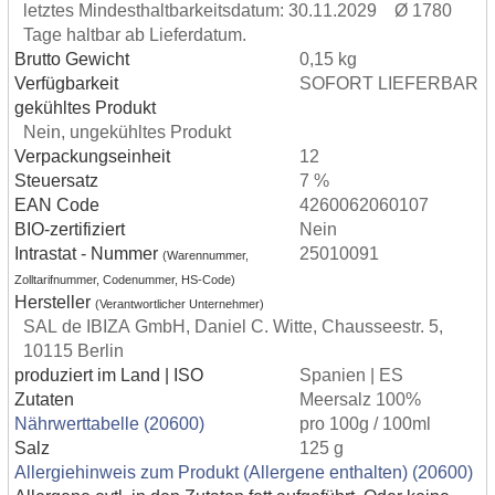
letztes Mindesthaltbarkeitsdatum: 30.11.2029 Ø 1780
Tage haltbar ab Lieferdatum.
Brutto Gewicht
0,15 kg
Verfügbarkeit
SOFORT LIEFERBAR
gekühltes Produkt
Nein, ungekühltes Produkt
Verpackungseinheit
12
Steuersatz
7 %
EAN Code
4260062060107
BIO-zertifiziert
Nein
Intrastat - Nummer
25010091
(Warennummer,
Zolltarifnummer, Codenummer, HS-Code)
Hersteller
(Verantwortlicher Unternehmer)
SAL de IBIZA GmbH, Daniel C. Witte, Chausseestr. 5,
10115 Berlin
produziert im Land | ISO
Spanien | ES
Zutaten
Meersalz 100%
Nährwerttabelle (20600)
pro 100g / 100ml
Salz
125 g
Allergiehinweis zum Produkt (Allergene enthalten) (20600)