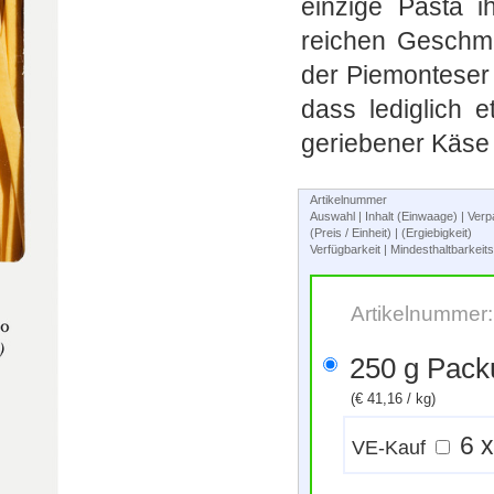
einzige Pasta ih
reichen Geschm
der Piemonteser 
dass lediglich 
geriebener Käse
Artikelnummer
Auswahl | Inhalt (Einwaage) | Ve
(Preis / Einheit) | (Ergiebigkeit)
Verfügbarkeit | Mindesthaltbarkei
Artikelnummer
250 g Pa
(€ 41,16 / kg)
VE-Kauf