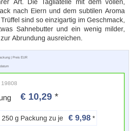
rer Art. Die Tagliatelle mit dem vollen,
ack nach Eiern und dem subtilen Aroma
Trüffel sind so einzigartig im Geschmack,
etwas Sahnebutter und ein wenig milder,
 zur Abrundung ausreichen.
rpackung | Preis EUR
tsdatum
: 19808
€ 10,29
*
ckung
€ 9,98
6 x 250 g Packung zu je
*