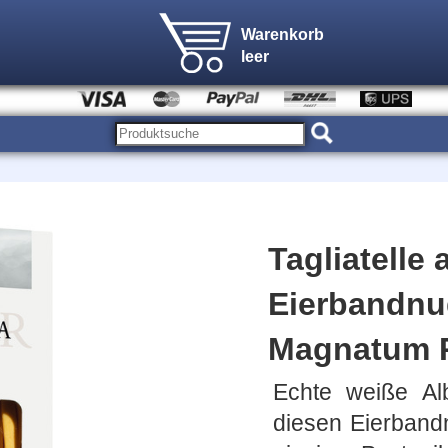
Warenkorb
leer
Tagliatelle 
Eierbandnud
Magnatum 
Echte weiße Alb
diesen Eierband