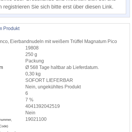
registrieren Sie sich bitte erst über diesen Link.
m Produkt
 bianco, Eierbandnudeln mit weißem Trüffel Magnatum Pico
19808
250 g
Packung
um
Ø 568 Tage haltbar ab Lieferdatum.
0,30 kg
SOFORT LIEFERBAR
Nein, ungekühltes Produkt
6
7 %
4041392042519
Nein
19021100
nummer,
-Code)