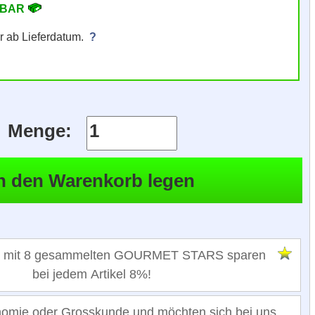
RBAR
r ab Lieferdatum.
?
Menge:
 mit 8 gesammelten GOURMET STARS sparen
bei jedem Artikel 8%!
nomie oder Grosskunde und möchten sich bei uns