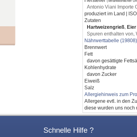
(Verantwortlicher U
Antonio Viani Importe 
produziert im Land | ISO
Zutaten
Hartweizengrieß
,
Eie
Spuren enthalten von,
Nährwerttabelle (19808
Brennwert
Fett
davon gesättigte Fetts
Kohlenhydrate
davon Zucker
Eiweiß
Salz
Allergiehinweis zum Pro
Allergene evtl. in den Z
diese wurden uns noch ni
Schnelle Hilfe ?