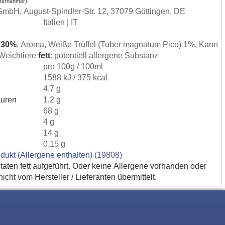
nternehmer)
GmbH, August-Spindler-Str. 12, 37079 Göttingen, DE
Italien | IT
r 30%
, Aroma, Weiße Trüffel (Tuber magnatum Pico) 1%, Kann
 Weichtiere
fett
: potentiell allergene Substanz
)
pro 100g / 100ml
1588 kJ / 375 kcal
4,7 g
äuren
1,2 g
68 g
4 g
14 g
0,15 g
dukt (Allergene enthalten) (19808)
utaten fett aufgeführt. Oder keine Allergene vorhanden oder
cht vom Hersteller / Lieferanten übermittelt.