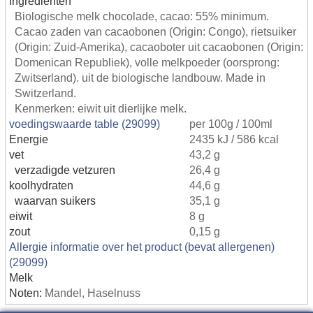
Ingredienten
Biologische melk chocolade, cacao: 55% minimum.
Cacao zaden van cacaobonen (Origin: Congo), rietsuiker
(Origin: Zuid-Amerika), cacaoboter uit cacaobonen (Origin:
Domenican Republiek), volle melkpoeder (oorsprong:
Zwitserland). uit de biologische landbouw. Made in
Switzerland.
Kenmerken: eiwit uit dierlijke melk.
voedingswaarde table (29099)
per 100g / 100ml
Energie
2435 kJ / 586 kcal
vet
43,2 g
verzadigde vetzuren
26,4 g
koolhydraten
44,6 g
waarvan suikers
35,1 g
eiwit
8 g
zout
0,15 g
Allergie informatie over het product (bevat allergenen)
(29099)
Melk
Noten:
Mandel, Haselnuss