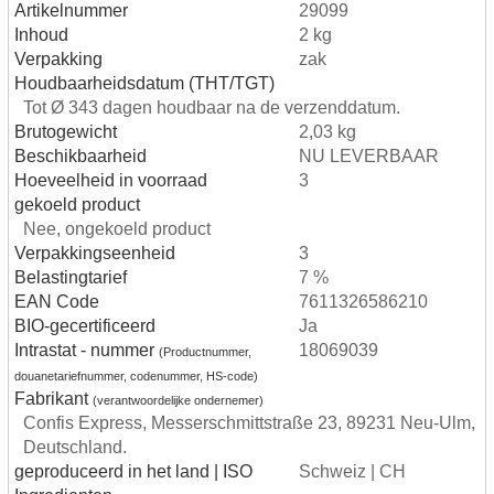
Artikelnummer
29099
Inhoud
2 kg
Verpakking
zak
Houdbaarheidsdatum (THT/TGT)
Tot Ø 343 dagen houdbaar na de verzenddatum.
Brutogewicht
2,03 kg
Beschikbaarheid
NU LEVERBAAR
Hoeveelheid in voorraad
3
gekoeld product
Nee, ongekoeld product
Verpakkingseenheid
3
Belastingtarief
7 %
EAN Code
7611326586210
BIO-gecertificeerd
Ja
Intrastat - nummer
18069039
(Productnummer,
douanetariefnummer, codenummer, HS-code)
Fabrikant
(verantwoordelijke ondernemer)
Confis Express, Messerschmittstraße 23, 89231 Neu-Ulm,
Deutschland.
geproduceerd in het land | ISO
Schweiz | CH