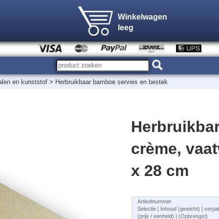
Winkelwagen
leeg
alen en kunststof
>
Herbruikbaar bamboe servies en bestek
Herbruikba
crème, vaa
x 28 cm
Artikelnummer
Selectie | Inhoud (gewicht) | verp
(prijs / eenheid) | (Opbrengst)