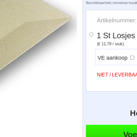
Beschikbaarheid | tenminste houdb
Artikelnummer
1 St Losjes
(€ 11,79 / stuk)
VE aankoop
NIET / LEVERB
H