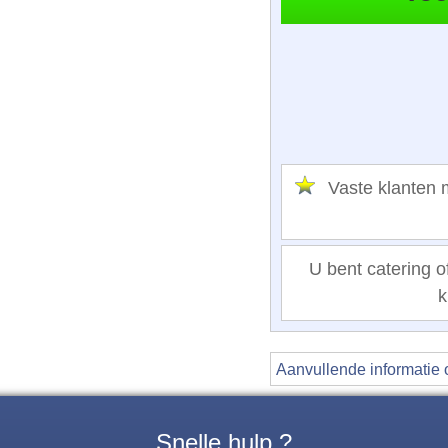
Vaste klante
U bent catering of
k
Aanvullende informatie 
Snelle hulp ?