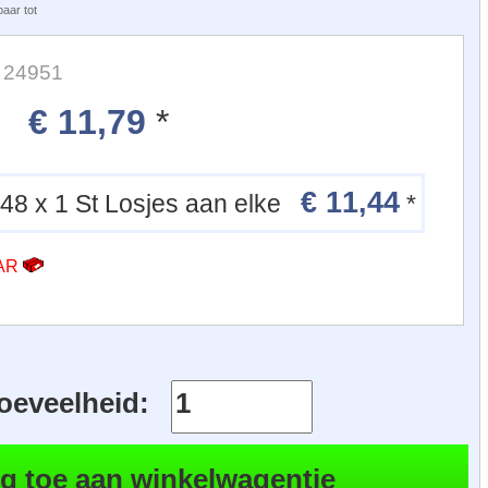
aar tot
: 24951
€ 11,79
*
€ 11,44
48 x 1 St Losjes aan elke
*
AAR
oeveelheid: