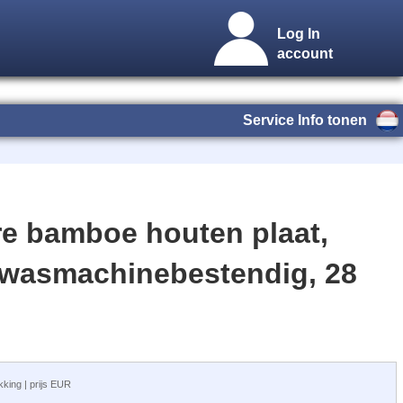
Log In
account
Service Info tonen
re bamboe houten plaat,
twasmachinebestendig, 28
akking | prijs EUR