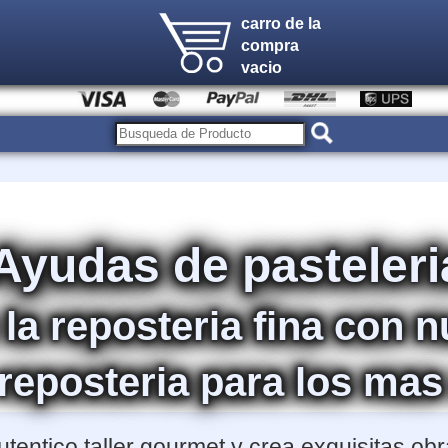
carro de la
compra
vacio
Ayudas de pasteleri
 la reposteria fina con 
reposteria para los mas
tentico taller gourmet y crea exquisitas ob