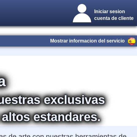
Iniciar sesion
cuenta de cliente
Mostrar informacion del servicio
a
nuestras exclusivas
 altos estandares.
ras de arte con nuestras herramientas de