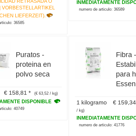
ILIDAD RETRASADA O
INMEDIATAMENTE DISP
 | VORBESTELLARTIKEL
numero de articulo: 36589
OCHEN LIEFERZEIT).
rticulo: 36585
Puratos -
Fibra 
proteina en
Estabi
polvo seca
para h
Essen
s € 158,81 *
(€ 63,52 / kg)
TAMENTE DISPONIBLE
1 kilogramo € 159,34
rticulo: 40749
/ kg)
INMEDIATAMENTE DISP
numero de articulo: 41776