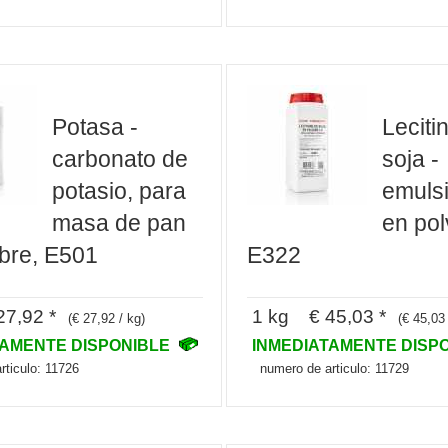
Potasa -
Leciti
carbonato de
soja -
potasio, para
emuls
masa de pan
en pol
ibre, E501
E322
7,92 *
1 kg € 45,03 *
(€ 27,92 / kg)
(€ 45,03 
TAMENTE DISPONIBLE
INMEDIATAMENTE DISP
rticulo: 11726
numero de articulo: 11729