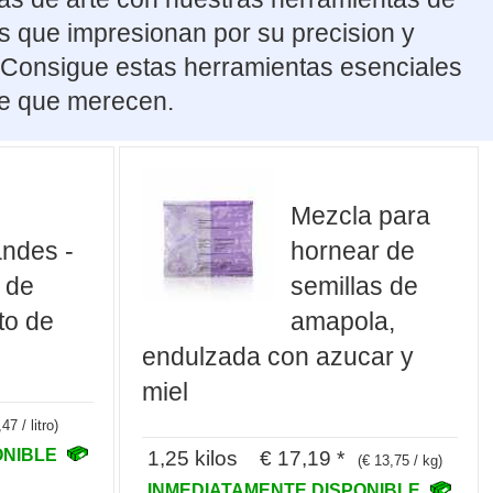
s que impresionan por su precision y
s. Consigue estas herramientas esenciales
nte que merecen.
Mezcla para
ndes -
hornear de
 de
semillas de
to de
amapola,
endulzada con azucar y
miel
47 / litro)
ONIBLE
1,25 kilos € 17,19 *
(€ 13,75 / kg)
INMEDIATAMENTE DISPONIBLE