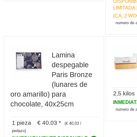
DISPONIB
LIMITADA
(CA. 2 W
numero de a
Lamina
despegable
Paris Bronze
(lunares de
2,5 kilo
oro amarillo) para
INMEDIA
chocolate, 40x25cm
numero de a
1 pieza € 40,03 *
(€ 40,03 /
pedazo)