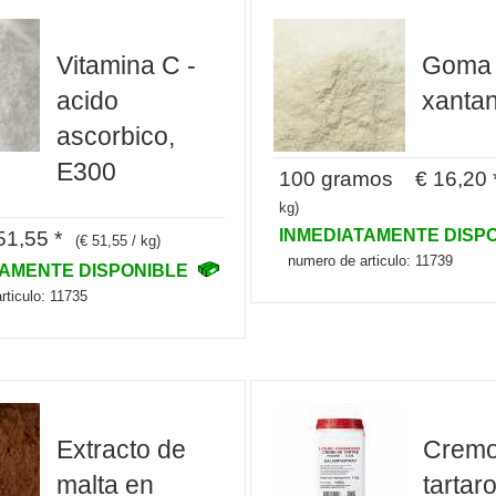
Vitamina C -
Goma
acido
xanta
ascorbico,
E300
100 gramos € 16,20 
kg)
INMEDIATAMENTE DISP
1,55 *
(€ 51,55 / kg)
numero de articulo: 11739
TAMENTE DISPONIBLE
rticulo: 11735
Extracto de
Cremo
malta en
tartar