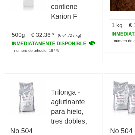
contiene
Karion F
1 kg € 1
INMEDIA
500g € 32,36 *
(€ 64,72 / kg)
numero de a
INMEDIATAMENTE DISPONIBLE
numero de articulo: 18779
Trilonga -
aglutinante
para hielo,
tres dobles,
No.504
No.504