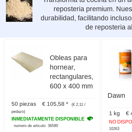
reposteria premium. Nues
durabilidad, facilitando incl
de reposteria a
Obleas para
hornear,
rectangulares,
600 x 400 mm
Dawn
50 piezas € 105,58 *
(€ 2,11 /
pedazo)
1 kg € 4
INMEDIATAMENTE DISPONIBLE
NO DISP
numero de articulo: 36590
10263