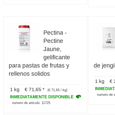
Pectina -
Pectine
Jaune,
gelificante
para pastas de frutas y
de jeng
rellenos solidos
1 kg € 2
INMEDIA
1 kg € 71,65 *
(€ 71,65 / kg)
numero de a
INMEDIATAMENTE DISPONIBLE
numero de articulo: 11725