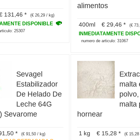
alimentos
€ 131,46 *
(€ 26,29 / kg)
TAMENTE DISPONIBLE
400ml € 29,46 *
(€ 73,
rticulo: 25307
INMEDIATAMENTE DISP
numero de articulo: 31067
Sevagel
Extrac
Estabilizador
malta 
De Helado De
polvo, 
Leche 64G
malta 
) Sevarome
hornear
1,50 *
1 kg € 15,28 *
(€ 91,50 / kg)
(€ 15,28 