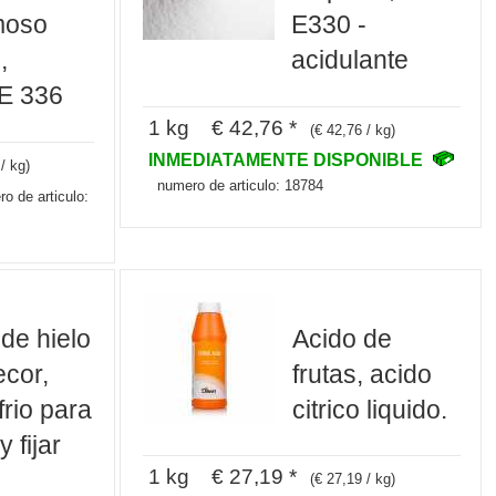
moso
E330 -
,
acidulante
 E 336
1 kg € 42,76 *
(€ 42,76 / kg)
INMEDIATAMENTE DISPONIBLE
/ kg)
numero de articulo: 18784
o de articulo:
de hielo
Acido de
cor,
frutas, acido
frio para
citrico liquido.
 fijar
1 kg € 27,19 *
(€ 27,19 / kg)