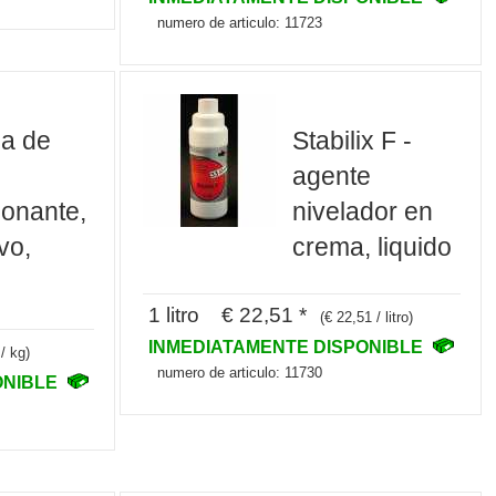
numero de articulo: 11723
na de
Stabilix F -
agente
ionante,
nivelador en
vo,
crema, liquido
1 litro € 22,51 *
(€ 22,51 / litro)
INMEDIATAMENTE DISPONIBLE
/ kg)
numero de articulo: 11730
ONIBLE