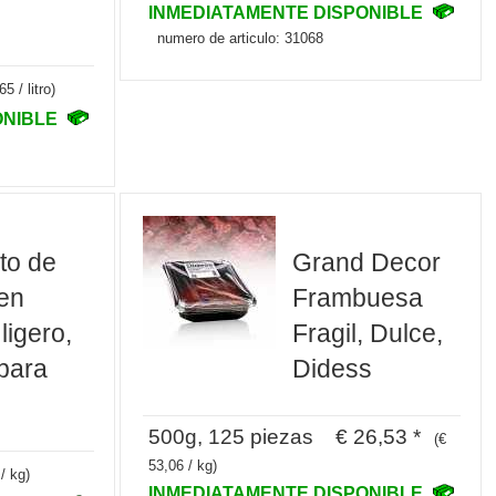
INMEDIATAMENTE DISPONIBLE
numero de articulo: 31068
65 / litro)
ONIBLE
to de
Grand Decor
en
Frambuesa
ligero,
Fragil, Dulce,
para
Didess
500g, 125 piezas € 26,53 *
(€
53,06 / kg)
/ kg)
INMEDIATAMENTE DISPONIBLE