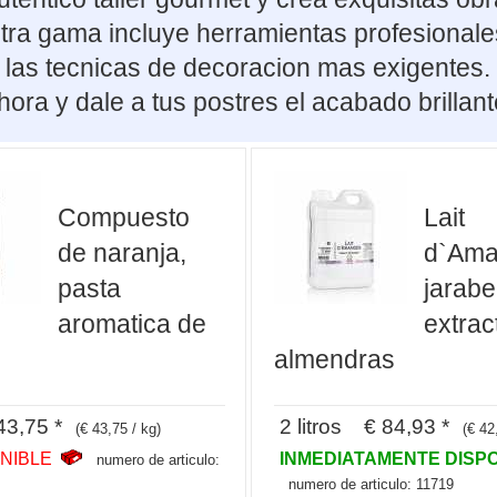
tra gama incluye herramientas profesionale
uso las tecnicas de decoracion mas exigente
hora y dale a tus postres el acabado brilla
Compuesto
Lait
de naranja,
d`Ama
pasta
jarabe
aromatica de
extrac
almendras
3,75 *
2 litros € 84,93 *
(€ 43,75 / kg)
(€ 42,
ONIBLE
INMEDIATAMENTE DISP
numero de articulo:
numero de articulo: 11719