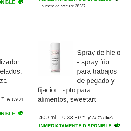
ONIBLE
numero de articulo: 38287
-
Spray de hielo
lizador
- spray frio
elados,
para trabajos
za
de pegado y
fijacion, apto para
 *
alimentos, sweetart
(€ 159,34
ONIBLE
400 ml € 33,89 *
(€ 84,73 / litro)
INMEDIATAMENTE DISPONIBLE