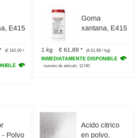
Goma
na, E415
xantana, E415
*
1 kg € 61,89 *
(€ 162,00 /
(€ 61,89 / kg)
INMEDIATAMENTE DISPONIBLE
ONIBLE
numero de articulo: 11740
r
Acido citrico
o - Polvo
en polvo,