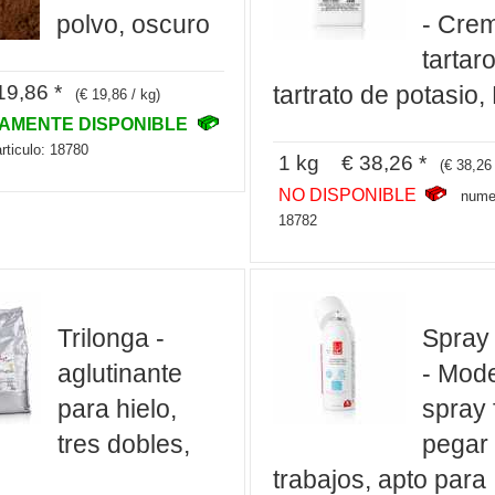
polvo, oscuro
- Cre
tartaro
9,86 *
tartrato de potasio,
(€ 19,86 / kg)
TAMENTE DISPONIBLE
rticulo: 18780
1 kg € 38,26 *
(€ 38,26 
NO DISPONIBLE
numer
18782
Trilonga -
Spray 
aglutinante
- Mode
para hielo,
spray 
tres dobles,
pegar y
trabajos, apto para