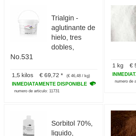
Trialgin -
aglutinante de
hielo, tres
dobles,
No.531
1 kg € 5
INMEDIA
1,5 kilos € 69,72 *
(€ 46,48 / kg)
numero de a
INMEDIATAMENTE DISPONIBLE
numero de articulo: 11731
Sorbitol 70%,
liquido,