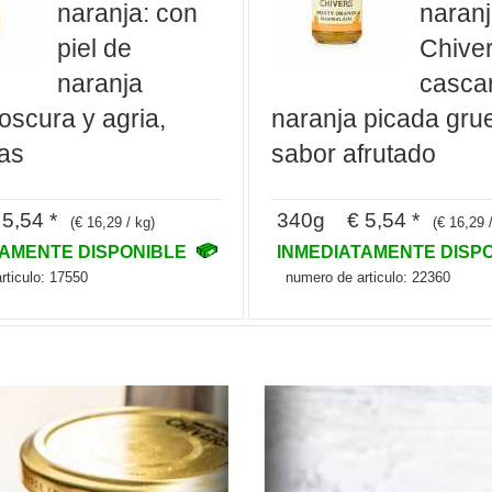
naranja: con
naran
piel de
Chiver
naranja
casca
oscura y agria,
naranja picada gru
tas
sabor afrutado
5,54 *
340g € 5,54 *
(€ 16,29 / kg)
(€ 16,29 
TAMENTE DISPONIBLE
INMEDIATAMENTE DISP
rticulo: 17550
numero de articulo: 22360