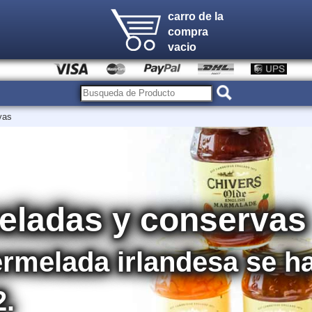
carro de la
compra
vacio
vas
eladas y conservas
mermelada irlandesa se 
2.