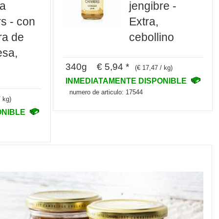
ja
jengibre -
s - con
Extra,
ra de
cebollino
esa,
340g € 5,94 *
(€ 17,47 / kg)
INMEDIATAMENTE DISPONIBLE
numero de articulo: 17544
/ kg)
ONIBLE